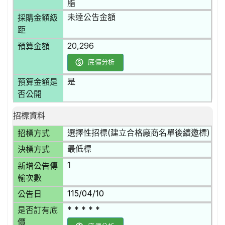
脂
未達公告金額
採購金額級
距
20,296
預算金額
底價分析
是
預算金額是
否公開
招標資料
選擇性招標(建立合格廠商名單後續邀標)
招標方式
最低標
決標方式
1
新增公告傳
輸次數
115/04/10
公告日
* * * * *
是否訂有底
價