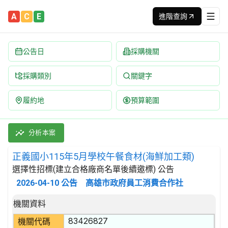
A
C
E
進階查詢
公告日
採購機關
採購類別
關鍵字
履約地
預算範圍
正義國小115年5月學校午餐食材(海鮮加工類) 招標公告 | 案號：F
採購類別：財物類 肉類,魚,果實,蔬菜,及油脂 | 招標方式：選擇
分析本案
正義國小115年5月學校午餐食材(海鮮加工類)
選擇性招標(建立合格廠商名單後續邀標) 公告
2026-04-10
公告
高雄市政府員工消費合作社
招標公告詳細內容
機關資料
83426827
機關代碼