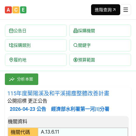
A
C
E
進階查詢
公告日
採購機關
採購類別
關鍵字
履約地
預算範圍
115年度蘭陽溪及和平溪揚塵整體改善計畫 招標公告 | 案號：115-B
採購類別：勞務類 土木工程施工服務 | 招標方式：公開招標 | 決
分析本案
115年度蘭陽溪及和平溪揚塵整體改善計畫
公開招標 更正公告
2026-04-23
公告
經濟部水利署第一河川分署
招標公告詳細內容
機關資料
A.13.6.11
機關代碼