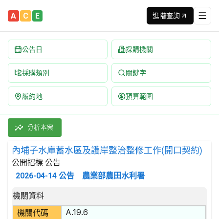
A
C
E
進階查詢
公告日
採購機關
採購類別
關鍵字
履約地
預算範圍
內埔子水庫蓄水區及護岸整治整修工作(開口契約) 招標公告 | 案號：C
採購類別：勞務類 土木工程施工服務 | 招標方式：公開招標 | 決
分析本案
內埔子水庫蓄水區及護岸整治整修工作(開口契約)
公開招標 公告
2026-04-14
公告
農業部農田水利署
招標公告詳細內容
機關資料
A.19.6
機關代碼