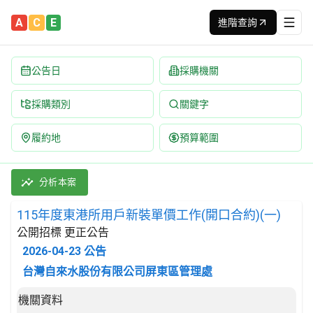
A
C
E
進階查詢
公告日
採購機關
採購類別
關鍵字
履約地
預算範圍
115年度東港所用戶新裝單價工作(開口合約)(一) 招標公告 | 案號：
採購類別：勞務類 土木工程施工服務 | 招標方式：公開招標 | 決
分析本案
115年度東港所用戶新裝單價工作(開口合約)(一)
公開招標 更正公告
2026-04-23
公告
台灣自來水股份有限公司屏東區管理處
招標公告詳細內容
機關資料