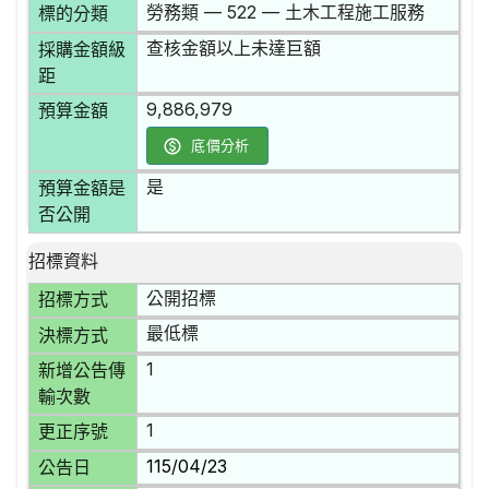
勞務類 — 522 — 土木工程施工服務
標的分類
查核金額以上未達巨額
採購金額級
距
9,886,979
預算金額
底價分析
是
預算金額是
否公開
招標資料
公開招標
招標方式
最低標
決標方式
1
新增公告傳
輸次數
1
更正序號
115/04/23
公告日