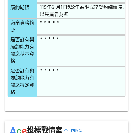
115年6 月1日起2年為限或逹契約總價時,
履約期限
以先屆者為準
* * * * *
廠商資格摘
要
* * * * *
是否訂有與
履約能力有
關之基本資
格
* * * * *
是否訂有與
履約能力有
關之特定資
格
e
A
c
投標戰情室
回頂部