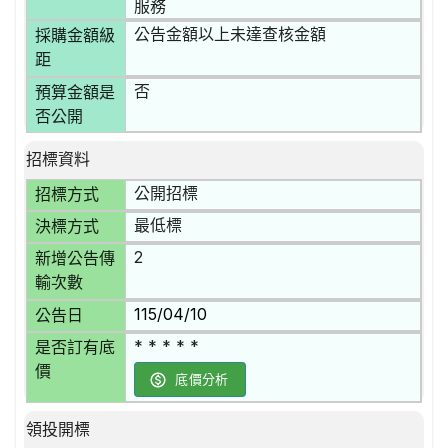
服務
公告金額以上未達查核金額
採購金額級
距
否
預算金額是
否公開
招標資料
公開招標
招標方式
最低標
決標方式
2
新增公告傳
輸次數
115/04/10
公告日
* * * * *
是否訂有底
價
底價分析
領投開標