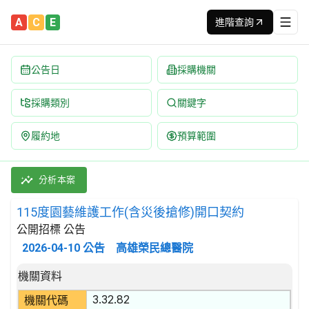
A
C
E
進階查詢
公告日
採購機關
採購類別
關鍵字
履約地
預算範圍
115度園藝維護工作(含災後搶修)開口契約 招標公告 | 案號：GAO
採購類別：勞務類 附帶於農、牧、林之服務 | 招標方式：公開招標 
分析本案
115度園藝維護工作(含災後搶修)開口契約
公開招標 公告
2026-04-10
公告
高雄榮民總醫院
招標公告詳細內容
機關資料
3.32.82
機關代碼