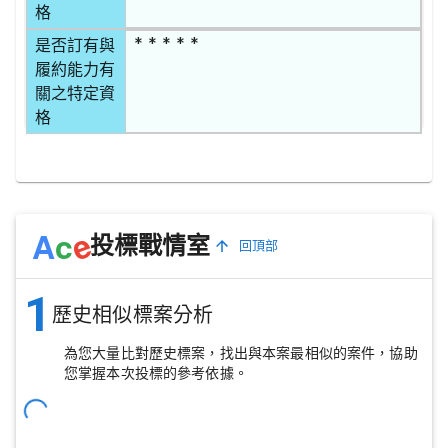
格
* * * * *
是否訂有與
履約能力有
關之特定資
格
e
A
c
投標戰情室
回頂部
1
歷史相似標案分析
為您大量比對歷史標案，找出與本案最相似的案件，協助
您掌握本次投標的參考依據。