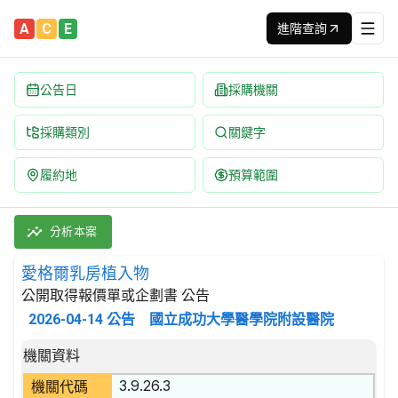
A
C
E
進階查詢
公告日
採購機關
採購類別
關鍵字
履約地
預算範圍
愛格爾乳房植入物 招標公告 | 案號：S115-K14 | 公開取得
採購類別：財物類 醫療,外科及矯形設備 | 招標方式：公開取得報價
分析本案
愛格爾乳房植入物
公開取得報價單或企劃書 公告
2026-04-14
公告
國立成功大學醫學院附設醫院
招標公告詳細內容
機關資料
3.9.26.3
機關代碼