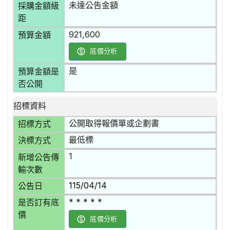
未達公告金額
採購金額級
距
921,600
預算金額
底價分析
是
預算金額是
否公開
招標資料
公開取得報價單或企劃書
招標方式
最低標
決標方式
1
新增公告傳
輸次數
115/04/14
公告日
* * * * *
是否訂有底
價
底價分析