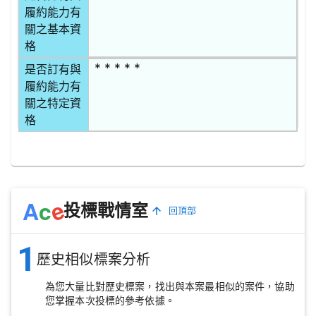
履約能力有
關之基本資
格
* * * * *
是否訂有與
履約能力有
關之特定資
格
e
A
c
投標戰情室
回頂部
1
歷史相似標案分析
為您大量比對歷史標案，找出與本案最相似的案件，協助
您掌握本次投標的參考依據。