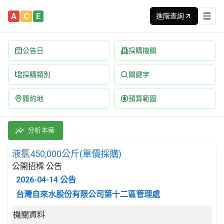
A
C
E
進階查詢
公告日
採購機關
採購類別
關鍵字
履約地
預算範圍
液氯450,000公斤(單價採購) 招標公告 | 案號：1152B10 |
採購類別：財物類 基本化學產品 | 招標方式：公開招標 | 決標方式
分析本案
液氯450,000公斤(單價採購)
公開招標 公告
2026-04-14
公告
台灣自來水股份有限公司第十二區管理處
招標公告詳細內容
機關資料