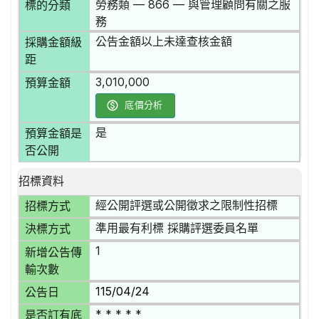
勞務類 — 866 — 與管理顧問有關之服
標的分類
務
公告金額以上未達查核金額
採購金額級
距
3,010,000
預算金額
底價分析
是
預算金額是
否公開
招標資料
經公開評選或公開徵求之限制性招標
招標方式
準用最有利標 採購評選委員名單
決標方式
1
新增公告傳
輸次數
115/04/24
公告日
* * * * *
是否訂有底