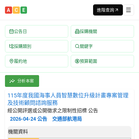
A
C
E
進階查詢
公告日
採購機關
採購類別
關鍵字
履約地
預算範圍
115年度我國海事人員智慧數位升級計畫專案管理及技術顧問諮詢服
採購類別：勞務類 與管理顧問有關之服務 | 招標方式：經公開評選
分析本案
115年度我國海事人員智慧數位升級計畫專案管理
及技術顧問諮詢服務
經公開評選或公開徵求之限制性招標 公告
2026-04-24
公告
交通部航港局
招標公告詳細內容
機關資料