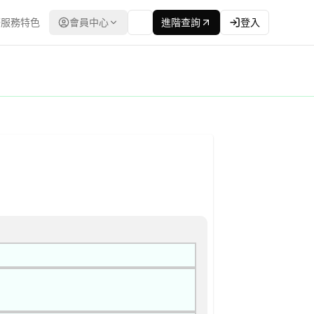
服務特色
會員中心
進階查詢
登入
 公告
灣政府電子採購網（公共工程委員會） | 更新時間：2026-04-23