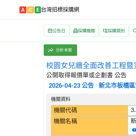
台灣招標採購網
A
C
E
公告日
採購機關
採購類別
校園女兒牆全面改善工程暨災損復建工程委託技術
採購類別：勞務類 建築服務 | 招標方式：公開
分析本案
校園女兒牆全面改善工程暨
公開取得報價單或企劃書 公告
2026-04-23
公告
新北市板橋區
招標公告詳細內容
機關資料
3
機關代碼
機關名稱