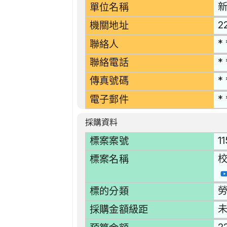
單位名稱
2
機關地址
* 
聯絡人
* 
聯絡電話
* 
傳真號碼
* 
電子郵件
採購資料
1
標案案號
標案名稱
勞
標的分類
採購金額級距