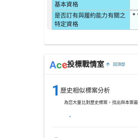
基本資格
* 
是否訂有與履約能力有關之
特定資格
e
A
c
投標戰情室
回頂部
1
歷史相似標案分析
為您大量比對歷史標案，找出與本案