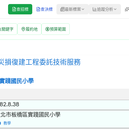
查招標
查決標
最新標案
追蹤分析
關鍵字
履約地
預算範圍
服務 招標公告 | 案號：11503 | 公開取得報價單或企劃書
取得報價單或企劃書 | 決標方式：參考最有利標精神 | 資料來源：台
災損復建工程委託技術服務
實踐國民小學
.82.8.38
新北市板橋區實踐國民小學
教學