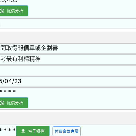
25,435
底價分析
是
公開取得報價單或企劃書
參考最有利標精神
15/04/23
* * * *
底價分析
* * * *
電子領標
付費會員專屬