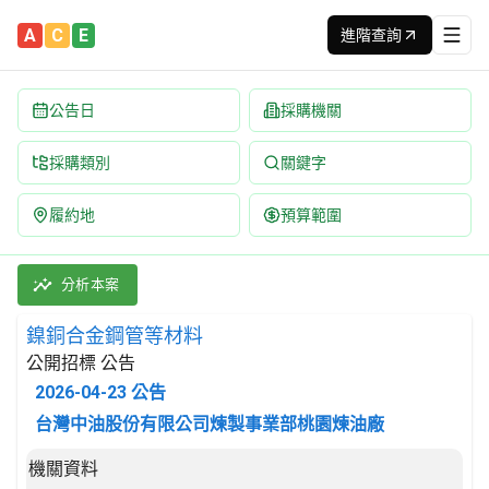
A
C
E
進階查詢
公告日
採購機關
採購類別
關鍵字
履約地
預算範圍
鎳銅合金鋼管等材料 招標公告 | 案號：I8I15I003 | 公開招標
採購類別：財物類 結構金屬產品及其零件 | 招標方式：公開招標 |
分析本案
鎳銅合金鋼管等材料
公開招標 公告
2026-04-23
公告
台灣中油股份有限公司煉製事業部桃園煉油廠
招標公告詳細內容
機關資料