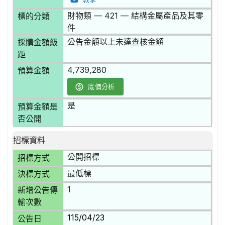
財物類 — 421 — 結構金屬產品及其零
標的分類
件
公告金額以上未達查核金額
採購金額級
距
4,739,280
預算金額
底價分析
是
預算金額是
否公開
招標資料
公開招標
招標方式
最低標
決標方式
1
新增公告傳
輸次數
115/04/23
公告日