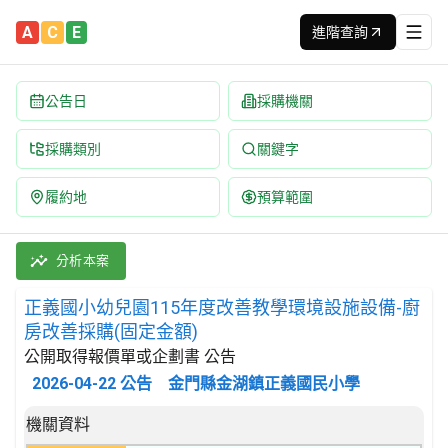
A
C
E
進階查詢
公告日
採購機關
採購類別
關鍵字
履約地
預算範圍
正義國小幼兒園115年度改善教學環境設施設備-廚房改善採購(固定
採購類別：財物類 結構金屬產品及其零件 | 招標方式：公開取得報
分析本案
正義國小幼兒園115年度改善教學環境設施設備-廚
房改善採購(固定金額)
公開取得報價單或企劃書 公告
2026-04-22
公告
金門縣金湖鎮正義國民小學
招標公告詳細內容
機關資料