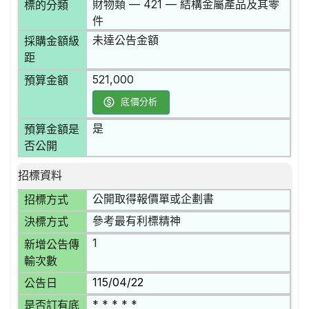
財物類 — 421 — 結構金屬產品及其零
標的分類
件
未達公告金額
採購金額級
距
521,000
預算金額
底價分析
是
預算金額是
否公開
招標資料
公開取得報價單或企劃書
招標方式
參考最有利標精神
決標方式
1
新增公告傳
輸次數
115/04/22
公告日
* * * * *
是否訂有底