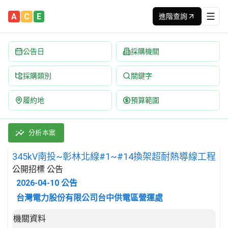
A
C
E
進階查詢
公告日
採購機關
採購類別
關鍵字
履約地
預算範圍
345kV南投~彰林北線#1~#14換架超耐熱導線工程 招標公告 | 
採購類別：工程類 電力工程 | 招標方式：公開招標 | 決標方式：最
分析本案
345kV南投~彰林北線#1~#14換架超耐熱導線工程
公開招標 公告
2026-04-10
公告
台灣電力股份有限公司台中供電區營運處
招標公告詳細內容
機關資料