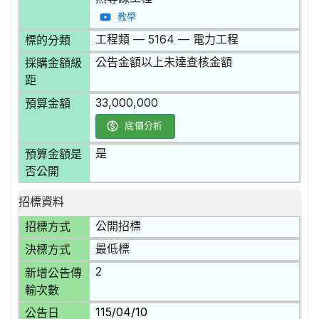
教學
工程類 — 5164 — 電力工程
標的分類
公告金額以上未達查核金額
採購金額級
距
33,000,000
預算金額
底價分析
是
預算金額是
否公開
招標資料
公開招標
招標方式
最低標
決標方式
2
新增公告傳
輸次數
115/04/10
公告日