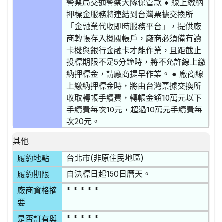
警察局交通警察大隊保管款 ● 線上繳納
押標金服務將連結到台灣票據交換所
「金融業代收即時服務平台」，提供廠
商轉帳存入機關帳戶，廠商必須備有讀
卡機與銀行金融卡才能作業，且距截止
投標期限不足5分鐘時，將不允許線上繳
納押標金，請廠商提早作業。 ● 廠商線
上繳納押標金時，將由台灣票據交換所
收取轉帳手續費，轉帳金額10萬元以下
手續費每次10元，超過10萬元手續費每
次20元。
其他
台北市(非原住民地區)
履約地點
自決標日起150日曆天。
履約期限
* * * * *
廠商資格摘
要
* * * * *
是否訂有與