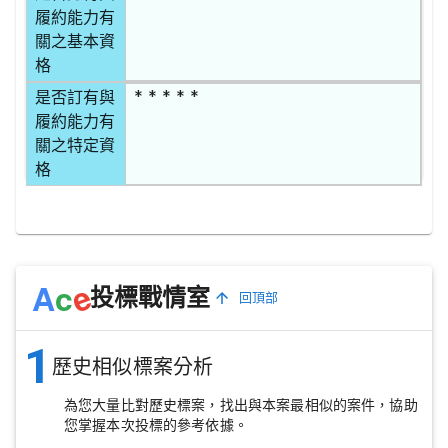
履約能力有
關之基本資
格
* * * * *
是否訂有與
履約能力有
關之特定資
格
e
A
c
投標戰情室
回頂部
1
歷史相似標案分析
為您大量比對歷史標案，找出與本案最相似的案件，協助
您掌握本次投標的參考依據。