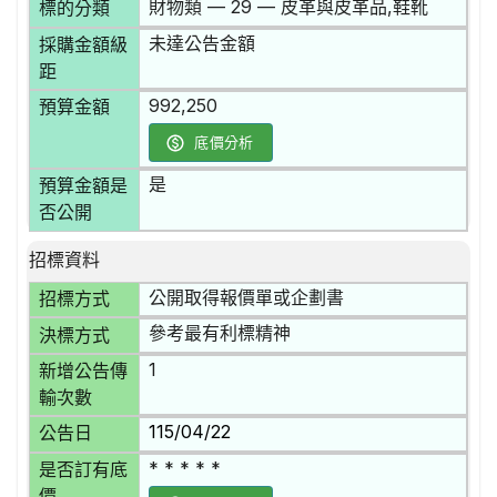
財物類 — 29 — 皮革與皮革品,鞋靴
標的分類
未達公告金額
採購金額級
距
992,250
預算金額
底價分析
是
預算金額是
否公開
招標資料
公開取得報價單或企劃書
招標方式
參考最有利標精神
決標方式
1
新增公告傳
輸次數
115/04/22
公告日
* * * * *
是否訂有底
價