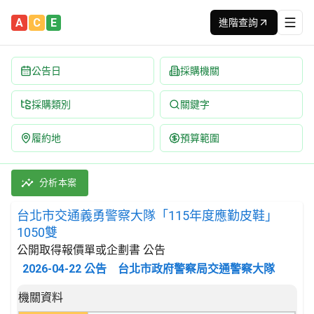
A
C
E
進階查詢
公告日
採購機關
採購類別
關鍵字
履約地
預算範圍
台北市交通義勇警察大隊「115年度應勤皮鞋」1050雙 招標公告 
採購類別：財物類 皮革與皮革品,鞋靴 | 招標方式：公開取得報價單
分析本案
台北市交通義勇警察大隊「115年度應勤皮鞋」
1050雙
公開取得報價單或企劃書 公告
2026-04-22
公告
台北市政府警察局交通警察大隊
招標公告詳細內容
機關資料