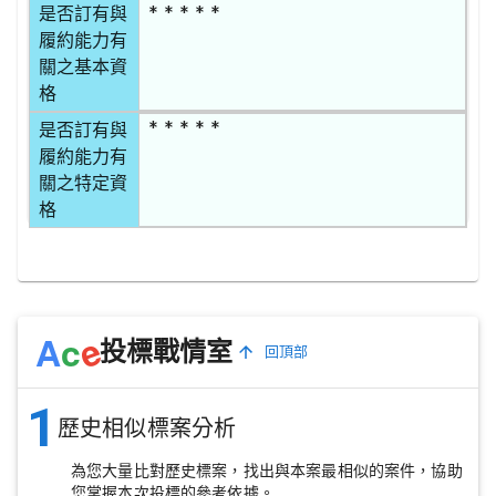
* * * * *
是否訂有與
履約能力有
關之基本資
格
* * * * *
是否訂有與
履約能力有
關之特定資
格
e
A
c
投標戰情室
回頂部
1
歷史相似標案分析
為您大量比對歷史標案，找出與本案最相似的案件，協助
您掌握本次投標的參考依據。