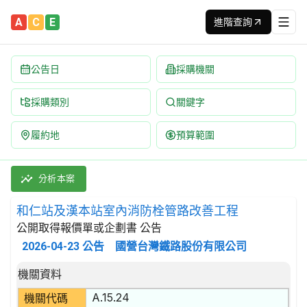
A
C
E
進階查詢
公告日
採購機關
採購類別
關鍵字
履約地
預算範圍
和仁站及漢本站室內消防栓管路改善工程 招標公告 | 案號：L051
採購類別：工程類 其他裝修工程 | 招標方式：公開取得報價單或企劃
分析本案
和仁站及漢本站室內消防栓管路改善工程
公開取得報價單或企劃書 公告
2026-04-23
公告
國營台灣鐵路股份有限公司
招標公告詳細內容
機關資料
A.15.24
機關代碼