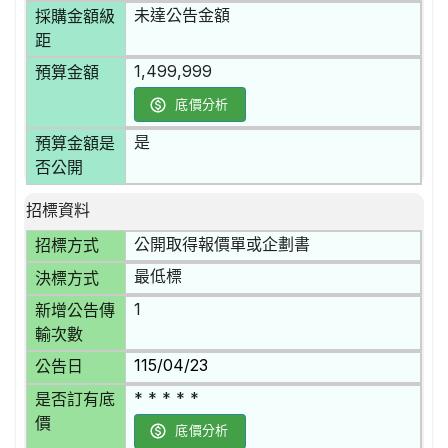
未達公告金額
採購金額級
距
1,499,999
預算金額
底價分析
是
預算金額是
否公開
招標資料
公開取得報價單或企劃書
招標方式
最低標
決標方式
1
新增公告傳
輸次數
115/04/23
公告日
* * * * *
是否訂有底
價
底價分析