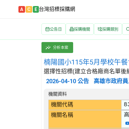
台灣招標採購網
A
C
E
公告日
採購機關
採購類別
楠陽國小115年5月學校午餐食材(豆製品類) 招
採購類別：財物類 肉類,魚,果實,蔬菜,及油脂
分析本案
楠陽國小115年5月學校午餐
選擇性招標(建立合格廠商名單後續
2026-04-10
公告
高雄市政府員
招標公告詳細內容
機關資料
8
機關代碼
機關名稱