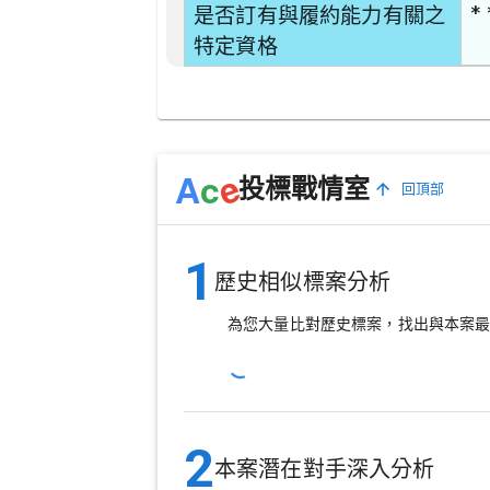
* 
是否訂有與履約能力有關之
特定資格
e
A
c
投標戰情室
回頂部
1
歷史相似標案分析
為您大量比對歷史標案，找出與本案
2
本案潛在對手深入分析