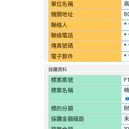
單位名稱
8
機關地址
* 
聯絡人
* 
聯絡電話
* 
傳真號碼
* 
電子郵件
採購資料
F
標案案號
楠
標案名稱
財
標的分類
採購金額級距