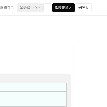
服務特色
會員中心
進階查詢
登入
合格廠商名單後續邀標) 公告
最低標 | 資料來源：台灣政府電子採購網（公共工程委員會） | 更新時