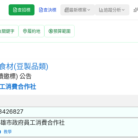
查招標
查決標
最新標案
追蹤分析
關鍵字
履約地
預算範圍
標公告 | 案號：F1140501220067-11 | 選擇性招標(建立
 | 招標方式：選擇性招標(建立合格廠商名單後續邀標) | 決標方式：
食材(豆製品類)
邀標) 公告
工消費合作社
3426827
高雄市政府員工消費合作社
教學