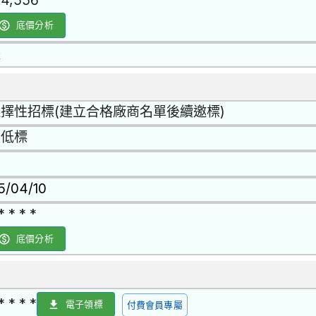
04,556
底價分析
是
擇性招標(建立合格廠商名單後續邀標)
最低標
15/04/10
* * * *
底價分析
* * * *
電子領標
付費會員專屬