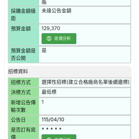
脂
未達公告金額
採購金額級
距
129,370
預算金額
底價分析
是
預算金額是
否公開
招標資料
選擇性招標(建立合格廠商名單後續邀標)
招標方式
最低標
決標方式
1
新增公告傳
輸次數
115/04/10
公告日
* * * * *
是否訂有底
價