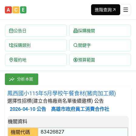
A
C
E
進階查詢
公告日
採購機關
採購類別
關鍵字
履約地
預算範圍
鳳西國小115年5月學校午餐食材(豬肉加工類) 招標公告 | 案號：F
採購類別：財物類 肉類,魚,果實,蔬菜,及油脂 | 招標方式：選擇
分析本案
鳳西國小115年5月學校午餐食材(豬肉加工類)
選擇性招標(建立合格廠商名單後續邀標) 公告
2026-04-10
公告
高雄市政府員工消費合作社
招標公告詳細內容
機關資料
83426827
機關代碼