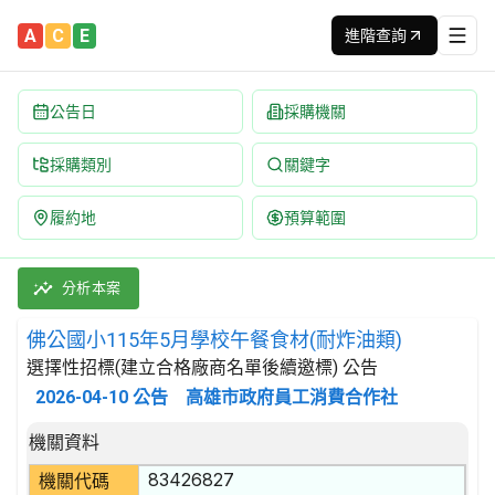
A
C
E
進階查詢
公告日
採購機關
採購類別
關鍵字
履約地
預算範圍
佛公國小115年5月學校午餐食材(耐炸油類) 招標公告 | 案號：F1
採購類別：財物類 肉類,魚,果實,蔬菜,及油脂 | 招標方式：選擇
分析本案
佛公國小115年5月學校午餐食材(耐炸油類)
選擇性招標(建立合格廠商名單後續邀標) 公告
2026-04-10
公告
高雄市政府員工消費合作社
招標公告詳細內容
機關資料
83426827
機關代碼