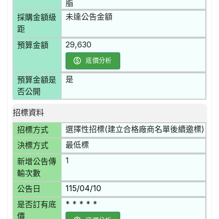
脂
未達公告金額
採購金額級
距
29,630
預算金額
底價分析
是
預算金額是
否公開
招標資料
選擇性招標(建立合格廠商名單後續邀標)
招標方式
最低標
決標方式
1
新增公告傳
輸次數
115/04/10
公告日
* * * * *
是否訂有底
價