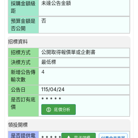
未達公告金額
採購金額級
距
否
預算金額是
否公開
招標資料
公開取得報價單或企劃書
招標方式
最低標
決標方式
4
新增公告傳
輸次數
115/04/24
公告日
* * * * *
是否訂有底
價
底價分析
領投開標
是否提供電
* * * * *
電子領標