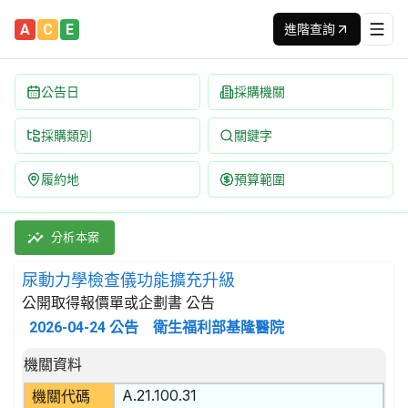
A
C
E
進階查詢
公告日
採購機關
採購類別
關鍵字
履約地
預算範圍
尿動力學檢查儀功能擴充升級 招標公告 | 案號：T115011 |
採購類別：財物類 計算機及其零件與配件 | 招標方式：公開取得報價
分析本案
尿動力學檢查儀功能擴充升級
公開取得報價單或企劃書 公告
2026-04-24
公告
衛生福利部基隆醫院
招標公告詳細內容
機關資料
A.21.100.31
機關代碼