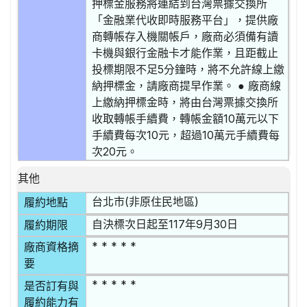
押標金服務將連結到台灣票據交換所
「金融業代收即時服務平台」，提供廠
商轉帳存入機關帳戶，廠商必須備有讀
卡機與銀行金融卡才能作業，且距截止
投標期限不足5分鐘時，將不允許線上繳
納押標金，請廠商提早作業。 ● 廠商線
上繳納押標金時，將由台灣票據交換所
收取轉帳手續費，轉帳金額10萬元以下
手續費每次10元，超過10萬元手續費每
次20元。
其他
台北市(非原住民地區)
履約地點
自決標次日起至117年9月30日
履約期限
* * * * *
廠商資格摘
要
* * * * *
是否訂有與
履約能力有