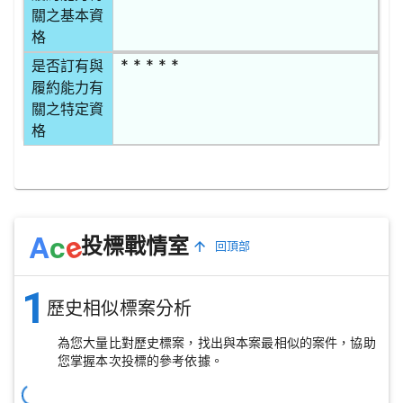
關之基本資
格
* * * * *
是否訂有與
履約能力有
關之特定資
格
e
A
c
投標戰情室
回頂部
1
歷史相似標案分析
為您大量比對歷史標案，找出與本案最相似的案件，協助
您掌握本次投標的參考依據。