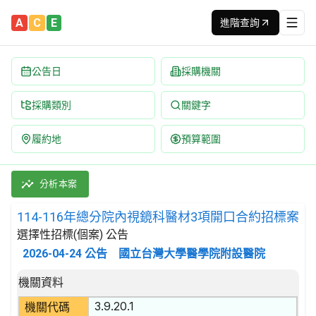
A
C
E
進階查詢
公告日
採購機關
採購類別
關鍵字
履約地
預算範圍
114-116年總分院內視鏡科醫材3項開口合約招標案 招標公告 | 
採購類別：財物類 醫療,外科及矯形設備 | 招標方式：選擇性招標(個
分析本案
114-116年總分院內視鏡科醫材3項開口合約招標案
選擇性招標(個案) 公告
2026-04-24
公告
國立台灣大學醫學院附設醫院
招標公告詳細內容
機關資料
3.9.20.1
機關代碼