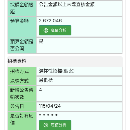
公告金額以上未達查核金額
採購金額級
距
2,672,046
預算金額
底價分析
是
預算金額是
否公開
招標資料
選擇性招標(個案)
招標方式
最低標
決標方式
4
新增公告傳
輸次數
115/04/24
公告日
* * * * *
是否訂有底
價
底價分析