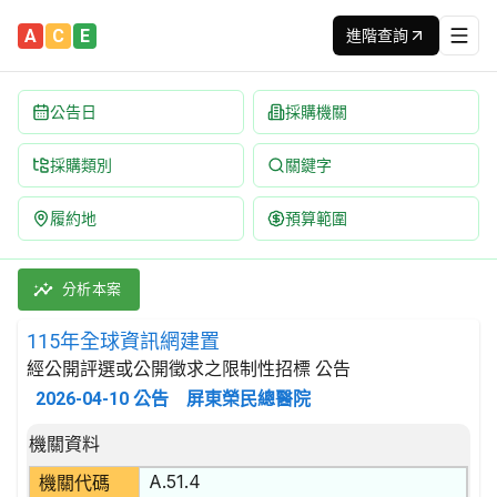
A
C
E
進階查詢
公告日
採購機關
採購類別
關鍵字
履約地
預算範圍
115年全球資訊網建置 招標公告 | 案號：PTVGH-RP1590
採購類別：勞務類 資料處理服務 | 招標方式：經公開評選或公開徵
分析本案
115年全球資訊網建置
經公開評選或公開徵求之限制性招標 公告
2026-04-10
公告
屏東榮民總醫院
招標公告詳細內容
機關資料
A.51.4
機關代碼