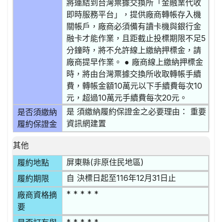
將連結到台灣票據交換所「金融業代收
即時服務平台」，提供廠商轉帳存入機
關帳戶，廠商必須備有讀卡機與銀行金
融卡才能作業，且距截止投標期限不足5
分鐘時，將不允許線上繳納押標金，請
廠商提早作業。 ● 廠商線上繳納押標金
時，將由台灣票據交換所收取轉帳手續
費，轉帳金額10萬元以下手續費每次10
元，超過10萬元手續費每次20元。
是 須繳納履約保證金之必要理由： 重要
是否須繳納
資訊網建置
履約保證金
其他
屏東縣(非原住民地區)
履約地點
自 決標日起至116年12月31日止
履約期限
* * * * *
廠商資格摘
要
* * * * *