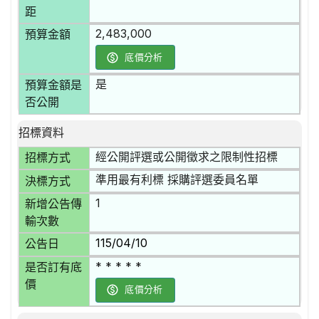
距
2,483,000
預算金額
底價分析
是
預算金額是
否公開
招標資料
經公開評選或公開徵求之限制性招標
招標方式
準用最有利標 採購評選委員名單
決標方式
1
新增公告傳
輸次數
115/04/10
公告日
* * * * *
是否訂有底
價
底價分析