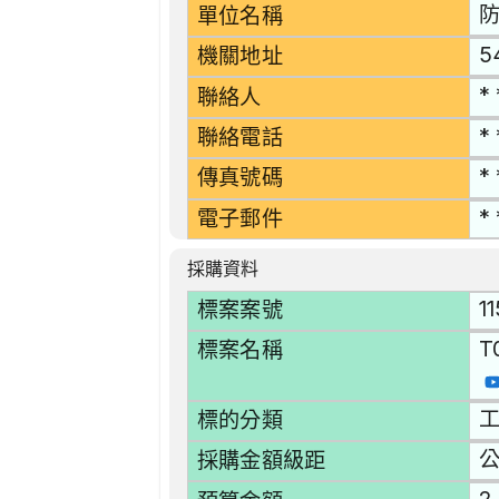
單位名稱
5
機關地址
* 
聯絡人
* 
聯絡電話
* 
傳真號碼
* 
電子郵件
採購資料
1
標案案號
T
標案名稱
工
標的分類
採購金額級距