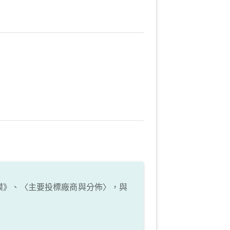
模》、〈主要投標廠商與分佈〉，與