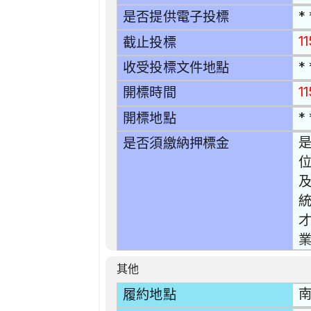
* 
是否提供電子投標
1
截止投標
* 
收受投標文件地點
1
開標時間
* 
開標地點
是
是否須繳納押標金
及
業
其他
南
履約地點