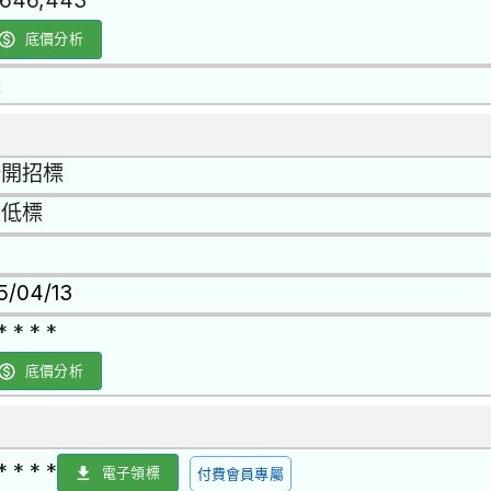
,646,443
底價分析
是
公開招標
最低標
15/04/13
* * * *
底價分析
* * * *
電子領標
付費會員專屬