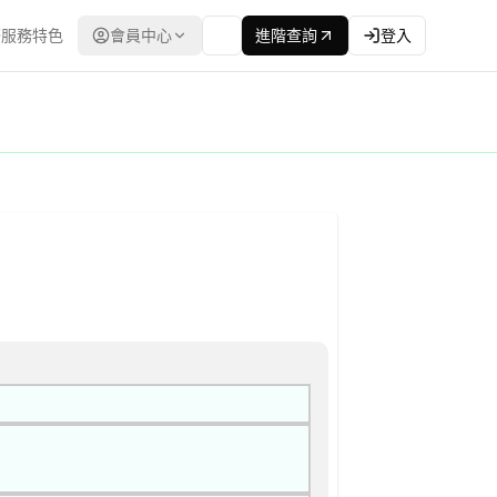
服務特色
會員中心
進階查詢
登入
開招標 公告
程委員會） | 更新時間：2026-04-13T00:00:00.00