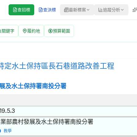
查招標
查決標
最新標案
追蹤分析
關鍵字
履約地
預算範圍
巷道路改善工程 招標公告 | 案號：115-LL-02-3-003 | 公
開招標 | 決標方式：最低標 | 資料來源：台灣政府電子採購網（公共工
崩塌特定水土保持區長石巷道路改善工程
展及水土保持署南投分署
19.5.3
農業部農村發展及水土保持署南投分署
教學