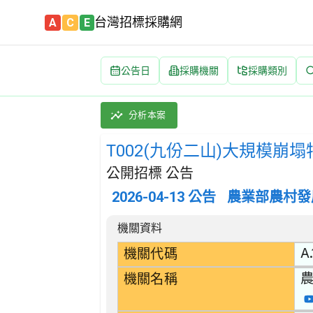
台灣招標採購網
A
C
E
公告日
採購機關
採購類別
T002(九份二山)大規模崩塌特定水土保持區長石
採購類別：工程類 其他土木工程 | 招標方式：公
分析本案
T002(九份二山)大規模
公開招標 公告
2026-04-13
公告
農業部農村發
招標公告詳細內容
機關資料
A.
機關代碼
機關名稱