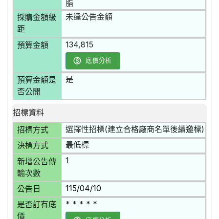
脂
未達公告金額
採購金額級
距
134,815
預算金額
底價分析
是
預算金額是
否公開
招標資料
選擇性招標(建立合格廠商名單後續邀標)
招標方式
最低標
決標方式
1
新增公告傳
輸次數
115/04/10
公告日
* * * * *
是否訂有底
價