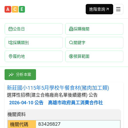
A
C
E
進階查詢
公告日
採購機關
採購類別
關鍵字
履約地
預算範圍
新莊國小115年5月學校午餐食材(豬肉加工類) 招標公告 | 案號：F
採購類別：財物類 肉類,魚,果實,蔬菜,及油脂 | 招標方式：選擇
分析本案
新莊國小115年5月學校午餐食材(豬肉加工類)
選擇性招標(建立合格廠商名單後續邀標) 公告
2026-04-10
公告
高雄市政府員工消費合作社
招標公告詳細內容
機關資料
83426827
機關代碼