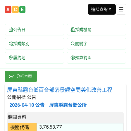
A
C
E
進階查詢
公告日
採購機關
採購類別
關鍵字
履約地
預算範圍
屏東縣霧台鄉百合部落景觀空間美化改善工程 招標公告 | 案號：1
採購類別：工程類 其他土木工程 | 招標方式：公開招標 | 決標方式
分析本案
屏東縣霧台鄉百合部落景觀空間美化改善工程
公開招標 公告
2026-04-10
公告
屏東縣霧台鄉公所
招標公告詳細內容
機關資料
3.76.53.77
機關代碼