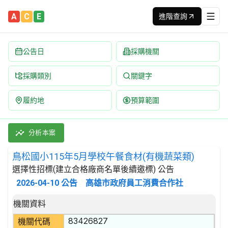
A
C
E
進階查詢
公告日
採購機關
採購類別
關鍵字
履約地
預算範圍
鳥松國小115年5月學校午餐食材(有機蔬菜類) 招標公告 | 案號：F
採購類別：財物類 肉類,魚,果實,蔬菜,及油脂 | 招標方式：選擇
分析本案
鳥松國小115年5月學校午餐食材(有機蔬菜類)
選擇性招標(建立合格廠商名單後續邀標) 公告
2026-04-10
公告
高雄市政府員工消費合作社
招標公告詳細內容
機關資料
83426827
機關代碼