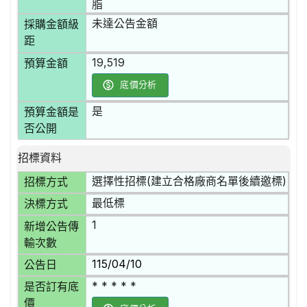
脂
未達公告金額
採購金額級
距
19,519
預算金額
底價分析
是
預算金額是
否公開
招標資料
選擇性招標(建立合格廠商名單後續邀標)
招標方式
最低標
決標方式
1
新增公告傳
輸次數
115/04/10
公告日
* * * * *
是否訂有底
價