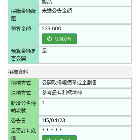
製品
未達公告金額
採購金額級
距
233,600
預算金額
底價分析
是
預算金額是
否公開
招標資料
公開取得報價單或企劃書
招標方式
參考最有利標精神
決標方式
1
新增公告傳
輸次數
115/04/23
公告日
* * * * *
是否訂有底
價