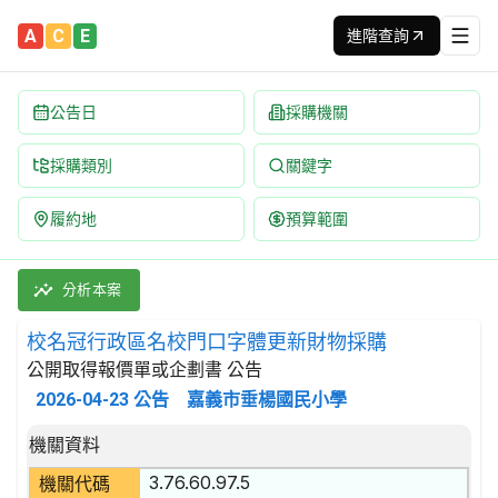
A
C
E
進階查詢
公告日
採購機關
採購類別
關鍵字
履約地
預算範圍
校名冠行政區名校門口字體更新財物採購 招標公告 | 案號：114
採購類別：財物類 滾壓,拉拔,摺疊製鋼鐵製品 | 招標方式：公開取
分析本案
校名冠行政區名校門口字體更新財物採購
公開取得報價單或企劃書 公告
2026-04-23
公告
嘉義市垂楊國民小學
招標公告詳細內容
機關資料
3.76.60.97.5
機關代碼