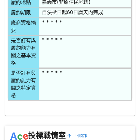
嘉義市(非原住民地區)
履約地點
自決標日起60日曆天內完成
履約期限
* * * * *
廠商資格摘
要
* * * * *
是否訂有與
履約能力有
關之基本資
格
* * * * *
是否訂有與
履約能力有
關之特定資
格
e
A
c
投標戰情室
回頂部