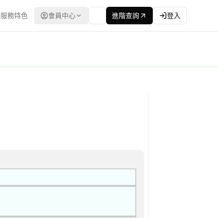
服務特色
會員中心
進階查詢
登入
 公開取得報價單或企劃書 公告
源：台灣政府電子採購網（公共工程委員會） | 更新時間：2026-0