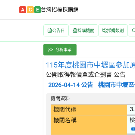
台灣招標採購網
A
C
E
公告日
採購機關
採購類別
115年度桃園市中壢區參加原住民族Ho hai 
採購類別：財物類 編織或鉤針織品 | 招標方式
分析本案
115年度桃園市中壢區參加原住
公開取得報價單或企劃書 公告
2026-04-14
公告
桃園市中壢區
招標公告詳細內容
機關資料
3
機關代碼
機關名稱