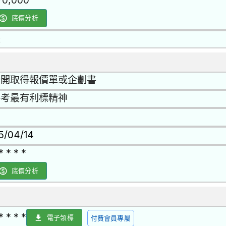
70,000
底價分析
是
公開取得報價單或企劃書
參考最有利標精神
15/04/14
* * * *
底價分析
* * * *
電子領標
付費會員專屬