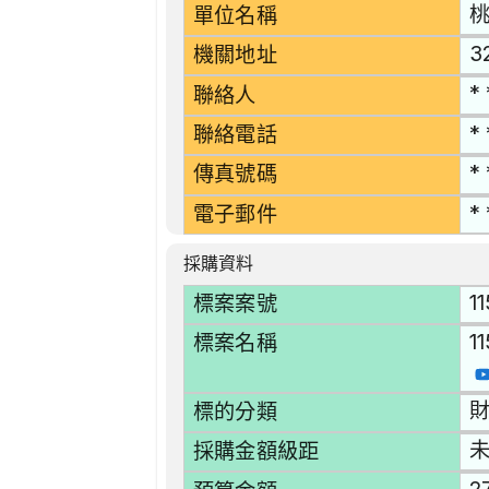
單位名稱
3
機關地址
* 
聯絡人
* 
聯絡電話
* 
傳真號碼
* 
電子郵件
採購資料
1
標案案號
1
標案名稱
財
標的分類
採購金額級距