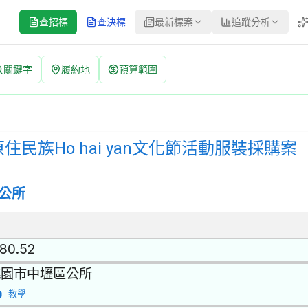
查招標
查決標
最新標案
追蹤分析
關鍵字
履約地
預算範圍
yan文化節活動服裝採購案 招標公告 | 案號：115-04-023 |
：公開取得報價單或企劃書 | 決標方式：參考最有利標精神 | 資料來
民族Ho hai yan文化節活動服裝採購案
公所
.80.52
桃園市中壢區公所
教學