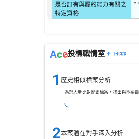
* 
是否訂有與履約能力有關之
特定資格
e
A
c
投標戰情室
回頂部
1
歷史相似標案分析
為您大量比對歷史標案，找出與本案
2
本案潛在對手深入分析