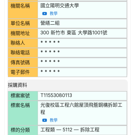
國立陽明交通大學
機關名稱
教學
營繕二組
單位名稱
300 新竹市 東區 大學路1001號
機關地址
* * * * *
聯絡人
* * * * *
聯絡電話
* * * * *
傳真號碼
* * * * *
電子郵件
採購資料
T11553080113
標案案號
光復校區工程六館屋頂飛簷鋼構拆卸工
標案名稱
程
教學
工程類 — 5112 — 拆除工程
標的分類