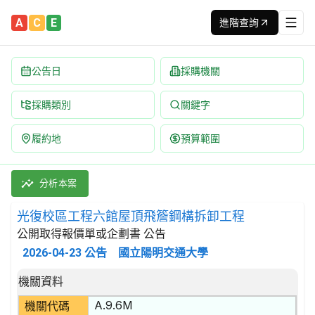
A
C
E
進階查詢
公告日
採購機關
採購類別
關鍵字
履約地
預算範圍
光復校區工程六館屋頂飛簷鋼構拆卸工程 招標公告 | 案號：T115
採購類別：工程類 拆除工程 | 招標方式：公開取得報價單或企劃書 
分析本案
光復校區工程六館屋頂飛簷鋼構拆卸工程
公開取得報價單或企劃書 公告
2026-04-23
公告
國立陽明交通大學
招標公告詳細內容
機關資料
A.9.6M
機關代碼