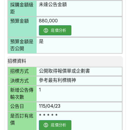
未達公告金額
採購金額級
距
880,000
預算金額
底價分析
是
預算金額是
否公開
招標資料
公開取得報價單或企劃書
招標方式
參考最有利標精神
決標方式
1
新增公告傳
輸次數
115/04/23
公告日
* * * * *
是否訂有底
價
底價分析