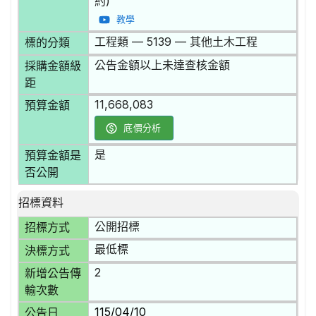
約)
教學
工程類 — 5139 — 其他土木工程
標的分類
公告金額以上未達查核金額
採購金額級
距
11,668,083
預算金額
底價分析
是
預算金額是
否公開
招標資料
公開招標
招標方式
最低標
決標方式
2
新增公告傳
輸次數
115/04/10
公告日