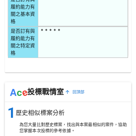
履約能力有
關之基本資
格
* * * * *
是否訂有與
履約能力有
關之特定資
格
e
A
c
投標戰情室
回頂部
1
歷史相似標案分析
為您大量比對歷史標案，找出與本案最相似的案件，協助
您掌握本次投標的參考依據。