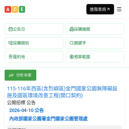
A
C
E
進階查詢
公告日
採購機關
採購類別
關鍵字
履約地
預算範圍
115-116年西區(含烈嶼區)金門國家公園無障礙設施及園區環境改善
採購類別：工程類 其他土木工程 | 招標方式：公開招標 | 決標方式
分析本案
115-116年西區(含烈嶼區)金門國家公園無障礙設
施及園區環境改善工程(開口契約)
公開招標 公告
2026-04-10
公告
內政部國家公園署金門國家公園管理處
招標公告詳細內容