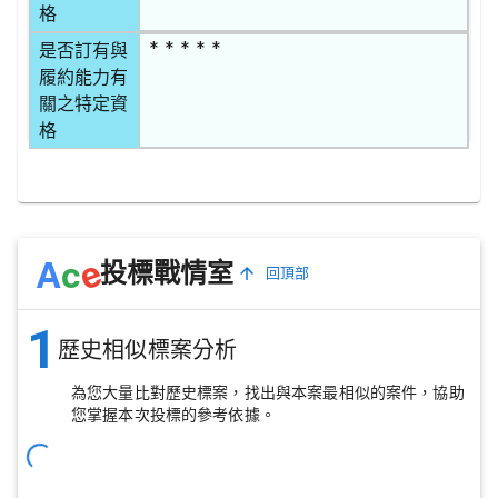
格
* * * * *
是否訂有與
履約能力有
關之特定資
格
e
A
c
投標戰情室
回頂部
1
歷史相似標案分析
為您大量比對歷史標案，找出與本案最相似的案件，協助
您掌握本次投標的參考依據。