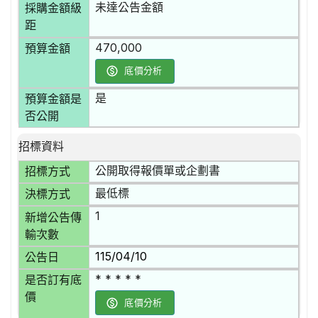
未達公告金額
採購金額級
距
470,000
預算金額
底價分析
是
預算金額是
否公開
招標資料
公開取得報價單或企劃書
招標方式
最低標
決標方式
1
新增公告傳
輸次數
115/04/10
公告日
* * * * *
是否訂有底
價
底價分析