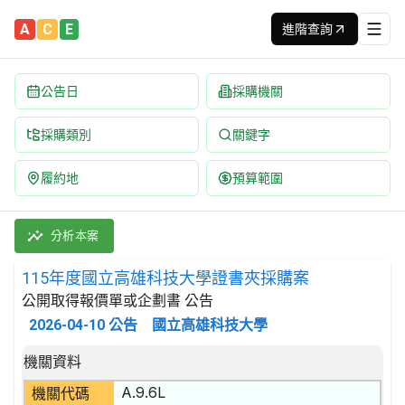
A
C
E
進階查詢
公告日
採購機關
採購類別
關鍵字
履約地
預算範圍
115年度國立高雄科技大學證書夾採購案 招標公告 | 案號：E115
採購類別：財物類 紙漿,紙及紙產品;印刷品及相關的商品 | 招標方
分析本案
115年度國立高雄科技大學證書夾採購案
公開取得報價單或企劃書 公告
2026-04-10
公告
國立高雄科技大學
招標公告詳細內容
機關資料
A.9.6L
機關代碼