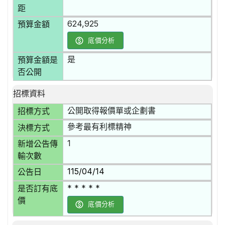
距
624,925
預算金額
底價分析
是
預算金額是
否公開
招標資料
公開取得報價單或企劃書
招標方式
參考最有利標精神
決標方式
1
新增公告傳
輸次數
115/04/14
公告日
* * * * *
是否訂有底
價
底價分析