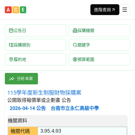
A
C
E
進階查詢
公告日
採購機關
採購類別
關鍵字
履約地
預算範圍
115學年度新生制服財物採購案 招標公告 | 案號：115011 |
採購類別：財物類 成衣,毛皮服裝除外 | 招標方式：公開取得報價單
分析本案
115學年度新生制服財物採購案
公開取得報價單或企劃書 公告
2026-04-14
公告
台南市立永仁高級中學
招標公告詳細內容
機關資料
3.95.4.93
機關代碼