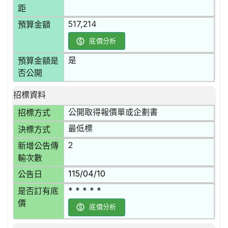
距
517,214
預算金額
底價分析
是
預算金額是
否公開
招標資料
公開取得報價單或企劃書
招標方式
最低標
決標方式
2
新增公告傳
輸次數
115/04/10
公告日
* * * * *
是否訂有底
價
底價分析