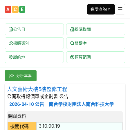
A
C
E
進階查詢
公告日
採購機關
採購類別
關鍵字
履約地
預算範圍
人文藝術大樓5樓整修工程 招標公告 | 案號：11545000009
採購類別：工程類 其他裝修工程 | 招標方式：公開取得報價單或企劃
分析本案
人文藝術大樓5樓整修工程
公開取得報價單或企劃書 公告
2026-04-10
公告
南台學校財團法人南台科技大學
招標公告詳細內容
機關資料
3.10.90.19
機關代碼