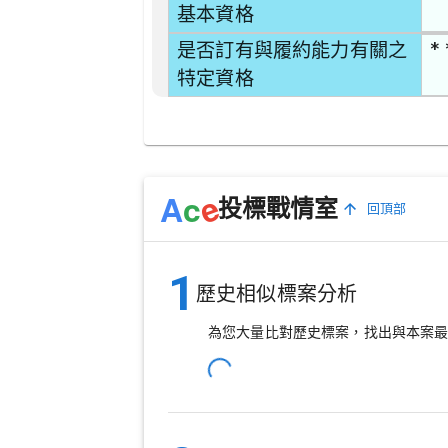
基本資格
* 
是否訂有與履約能力有關之
特定資格
e
A
c
投標戰情室
回頂部
1
歷史相似標案分析
為您大量比對歷史標案，找出與本案