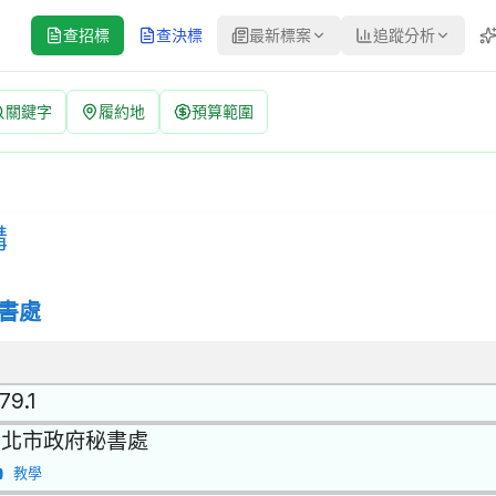
查招標
查決標
最新標案
追蹤分析
關鍵字
履約地
預算範圍
：115013 | 公開取得報價單或企劃書 公告
公開取得報價單或企劃書 | 決標方式：參考最有利標精神 | 資料來源
購
書處
79.1
台北市政府秘書處
教學