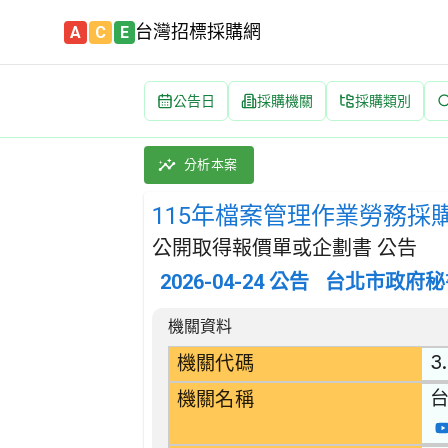
台灣招標採購網
A
C
E
公告日
採購機關
採購類別
115年檔案管理作業勞務採購 招標公告 | 案號
採購類別：勞務類 資料處理服務 | 招標方式：
分析本案
115年檔案管理作業勞務採
公開取得報價單或企劃書 公告
2026-04-24
公告
台北市政府秘
招標公告詳細內容
機關資料
3.
機關代碼
機關名稱