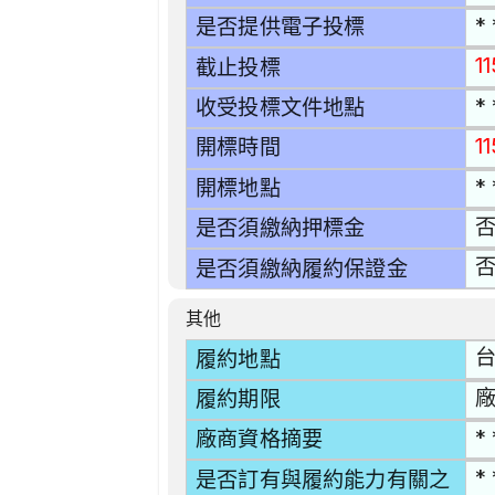
* 
是否提供電子投標
1
截止投標
* 
收受投標文件地點
1
開標時間
* 
開標地點
是否須繳納押標金
是否須繳納履約保證金
其他
台
履約地點
廠
履約期限
* 
廠商資格摘要
* 
是否訂有與履約能力有關之