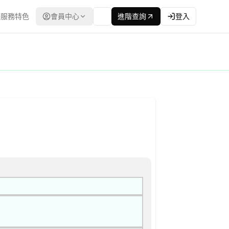
服務特色
會員中心
進階查詢
登入
：台灣政府電子採購網（公共工程委員會） | 更新時間：2026-04