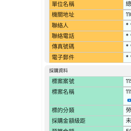
單位名稱
1
機關地址
* 
聯絡人
* 
聯絡電話
* 
傳真號碼
* 
電子郵件
採購資料
1
標案案號
1
標案名稱
勞
標的分類
採購金額級距