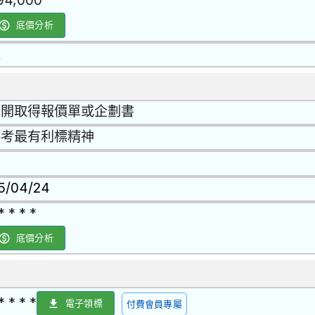
94,000
底價分析
是
公開取得報價單或企劃書
參考最有利標精神
15/04/24
* * * *
底價分析
* * * *
電子領標
付費會員專屬