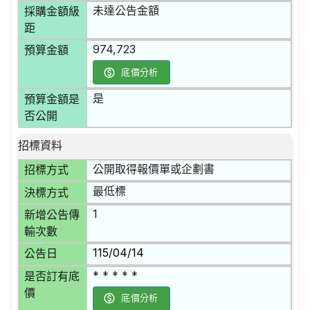
未達公告金額
採購金額級
距
974,723
預算金額
底價分析
是
預算金額是
否公開
招標資料
公開取得報價單或企劃書
招標方式
最低標
決標方式
1
新增公告傳
輸次數
115/04/14
公告日
* * * * *
是否訂有底
價
底價分析