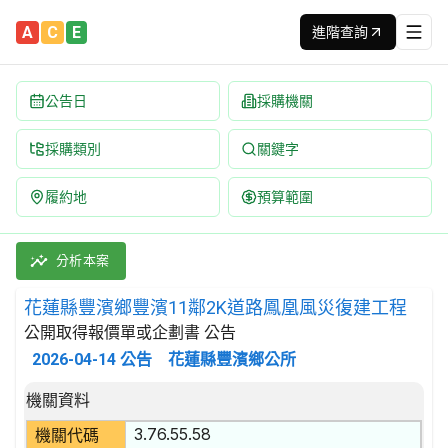
A
C
E
進階查詢
公告日
採購機關
採購類別
關鍵字
履約地
預算範圍
花蓮縣豐濱鄉豐濱11鄰2K道路鳳凰風災復建工程 招標公告 | 案號
採購類別：工程類 其他土木工程 | 招標方式：公開取得報價單或企劃
分析本案
花蓮縣豐濱鄉豐濱11鄰2K道路鳳凰風災復建工程
公開取得報價單或企劃書 公告
2026-04-14
公告
花蓮縣豐濱鄉公所
招標公告詳細內容
機關資料
3.76.55.58
機關代碼