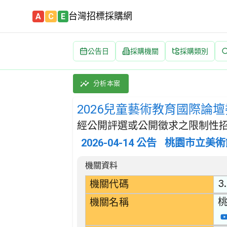
台灣招標採購網
A
C
E
公告日
採購機關
採購類別
2026兒童藝術教育國際論壇委託專業服務勞務
採購類別：勞務類 娛樂,文化,體育服務 | 招
分析本案
2026兒童藝術教育國際論
經公開評選或公開徵求之限制性招
2026-04-14
公告
桃園市立美術
招標公告詳細內容
機關資料
3
機關代碼
機關名稱