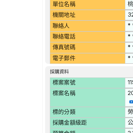
單位名稱
3
機關地址
* 
聯絡人
* 
聯絡電話
* 
傳真號碼
* 
電子郵件
採購資料
1
標案案號
2
標案名稱
勞
標的分類
採購金額級距