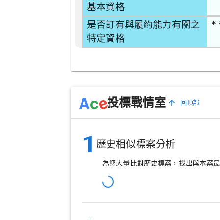
基本資格
* 
是否訂有與履約能力有關之
特定資格
e
A
c
投標戰情室
回頂部
1
歷史相似標案分析
為您大量比對歷史標案，找出與本案