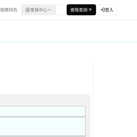
服務特色
會員中心
進階查詢
登入
求之限制性招標 公告
 採購評選委員名單 | 資料來源：台灣政府電子採購網（公共工程委員