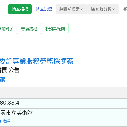
查招標
查決標
最新標案
追蹤分析
關鍵字
履約地
預算範圍
採購案 招標公告 | 案號：115tm37 | 經公開評選或公開徵
標方式：經公開評選或公開徵求之限制性招標 | 決標方式：準用最有利標
壇委託專業服務勞務採購案
標 公告
館
.80.33.4
桃園市立美術館
教學