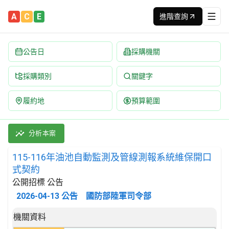
A
C
E
進階查詢
公告日
採購機關
採購類別
關鍵字
履約地
預算範圍
115-116年油池自動監測及管線測報系統維保開口式契約 招標公告 
採購類別：勞務類 附帶於能源分配的服務 | 招標方式：公開招標 |
分析本案
115-116年油池自動監測及管線測報系統維保開口
式契約
公開招標 公告
2026-04-13
公告
國防部陸軍司令部
招標公告詳細內容
機關資料