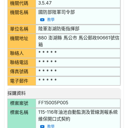
3.5.47
機關代碼
國防部陸軍司令部
機關名稱
教學
陸軍澎湖防衛指揮部
單位名稱
880 澎湖縣 馬公市 馬公郵政90661號信
機關地址
箱
* * * * *
聯絡人
* * * * *
聯絡電話
* * * * *
傳真號碼
* * * * *
電子郵件
採購資料
FF15005P005
標案案號
115-116年油池自動監測及管線測報系統
標案名稱
維保開口式契約
教學