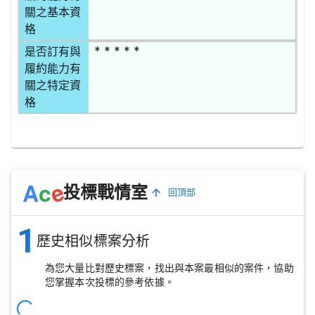
關之基本資
格
* * * * *
是否訂有與
履約能力有
關之特定資
格
e
A
c
投標戰情室
回頂部
1
歷史相似標案分析
為您大量比對歷史標案，找出與本案最相似的案件，協助
您掌握本次投標的參考依據。