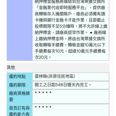
納押標金服務將連結到台灣票據交換所
「金融業代收即時服務平台」，提供廠
商轉帳存入機關帳戶，廠商必須備有讀
卡機與銀行金融卡才能作業，且距截止
投標期限不足5分鐘時，將不允許線上繳
納押標金，請廠商提早作業。 ● 廠商線
上繳納押標金時，將由台灣票據交換所
收取轉帳手續費，轉帳金額10萬元以下
手續費每次10元，超過10萬元手續費每
次20元。
其他
雲林縣(非原住民地區)
履約地點
開工之日起548日曆天內完工。
履約期限
* * * * *
廠商資格摘
要
* * * * *
是否訂有與
履約能力有