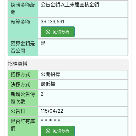
公告金額以上未達查核金額
採購金額級
距
39,133,531
預算金額
底價分析
是
預算金額是
否公開
招標資料
公開招標
招標方式
最低標
決標方式
2
新增公告傳
輸次數
115/04/22
公告日
* * * * *
是否訂有底
價
底價分析