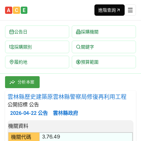
A
C
E
進階查詢
公告日
採購機關
採購類別
關鍵字
履約地
預算範圍
雲林縣歷史建築原雲林縣警察局修復再利用工程 招標公告 | 案號：1
採購類別：工程類 其他用途建築工程 | 招標方式：公開招標 | 決
分析本案
雲林縣歷史建築原雲林縣警察局修復再利用工程
公開招標 公告
2026-04-22
公告
雲林縣政府
招標公告詳細內容
機關資料
3.76.49
機關代碼