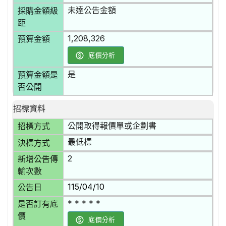
未達公告金額
採購金額級
距
1,208,326
預算金額
底價分析
是
預算金額是
否公開
招標資料
公開取得報價單或企劃書
招標方式
最低標
決標方式
2
新增公告傳
輸次數
115/04/10
公告日
* * * * *
是否訂有底
價
底價分析