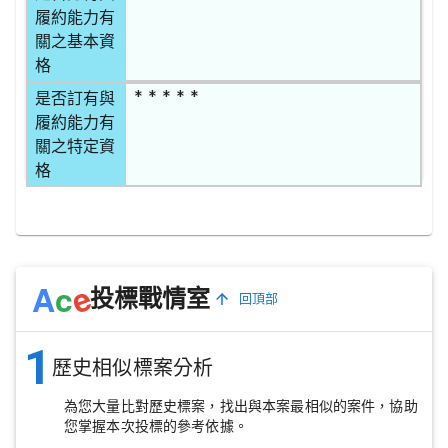
履約能力有
關之基本資
格
* * * * *
是否訂有與
履約能力有
關之特定資
格
e
A
c
投標戰情室
回頂部
1
歷史相似標案分析
為您大量比對歷史標案，找出與本案最相似的案件，協助
您掌握本次投標的參考依據。