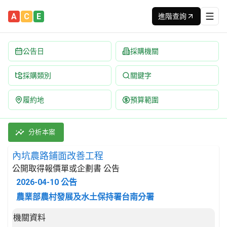
A
C
E
進階查詢
公告日
採購機關
採購類別
關鍵字
履約地
預算範圍
內坑農路鋪面改善工程 招標公告 | 案號：115-FR-15-4-02
採購類別：工程類 其他土木工程 | 招標方式：公開取得報價單或企劃
分析本案
內坑農路鋪面改善工程
公開取得報價單或企劃書 公告
2026-04-10
公告
農業部農村發展及水土保持署台南分署
招標公告詳細內容
機關資料