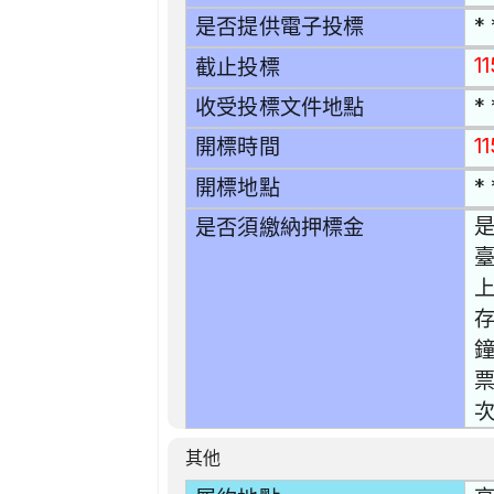
* 
是否提供電子投標
1
截止投標
* 
收受投標文件地點
1
開標時間
* 
開標地點
是
是否須繳納押標金
臺
鐘
票
次
其他