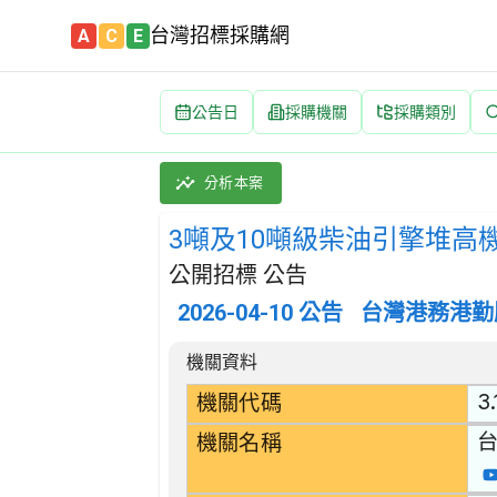
台灣招標採購網
A
C
E
公告日
採購機關
採購類別
3噸及10噸級柴油引擎堆高機採購案 招標公告 |
採購類別：財物類 機動車,拖車,半拖車;車輛機件
分析本案
3噸及10噸級柴油引擎堆高
公開招標 公告
2026-04-10
公告
台灣港務港勤
招標公告詳細內容
機關資料
3.
機關代碼
機關名稱