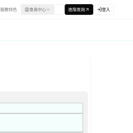
服務特色
會員中心
進階查詢
登入
電子採購網（公共工程委員會） | 更新時間：2026-04-10T00