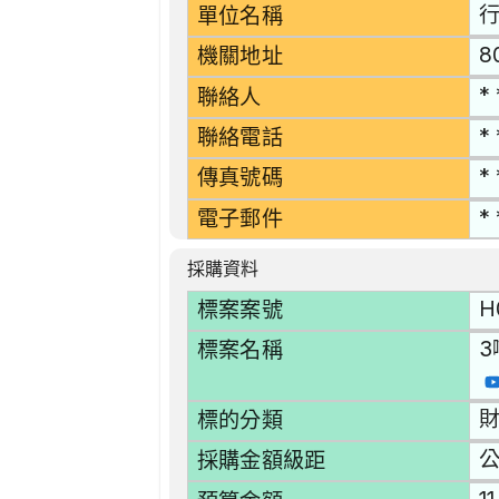
單位名稱
8
機關地址
* 
聯絡人
* 
聯絡電話
* 
傳真號碼
* 
電子郵件
採購資料
H
標案案號
3
標案名稱
財
標的分類
採購金額級距