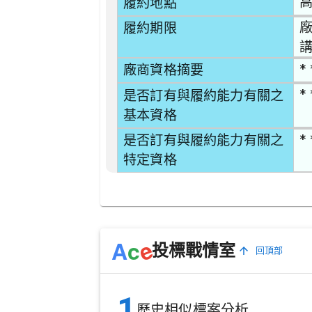
高
履約地點
廠
履約期限
講
* 
廠商資格摘要
* 
是否訂有與履約能力有關之
基本資格
* 
是否訂有與履約能力有關之
特定資格
e
A
c
投標戰情室
回頂部
1
歷史相似標案分析