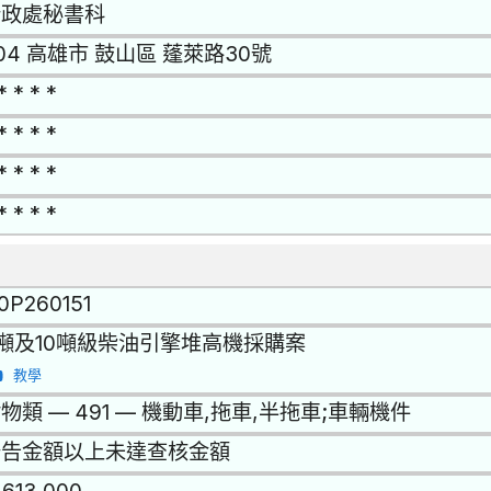
行政處秘書科
04 高雄市 鼓山區 蓬萊路30號
* * * *
* * * *
* * * *
* * * *
0P260151
噸及10噸級柴油引擎堆高機採購案
教學
物類 — 491 — 機動車,拖車,半拖車;車輛機件
公告金額以上未達查核金額