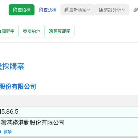
查招標
查決標
最新標案
追蹤分析
關鍵字
履約地
預算範圍
 案號：H0P260151 | 公開招標 公告
 | 招標方式：公開招標 | 決標方式：最低標 | 資料來源：台灣政府
機採購案
股份有限公司
15.86.5
台灣港務港勤股份有限公司
教學