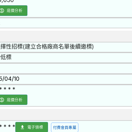
9,630
底價分析
是
擇性招標(建立合格廠商名單後續邀標)
最低標
15/04/10
* * * *
底價分析
* * * *
電子領標
付費會員專屬