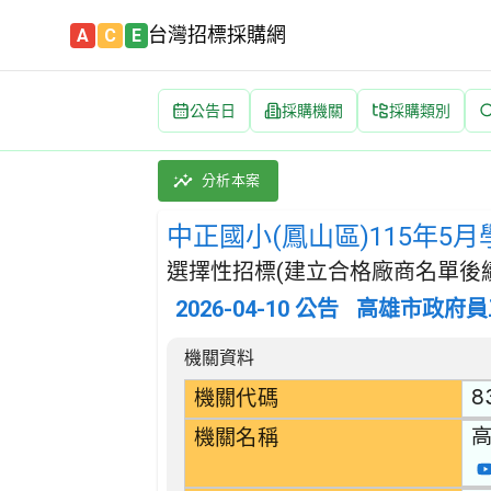
台灣招標採購網
A
C
E
公告日
採購機關
採購類別
中正國小(鳳山區)115年5月學校午餐食材(耐炸
採購類別：財物類 肉類,魚,果實,蔬菜,及油脂
分析本案
中正國小(鳳山區)115年5
選擇性招標(建立合格廠商名單後續
2026-04-10
公告
高雄市政府員
招標公告詳細內容
機關資料
8
機關代碼
機關名稱