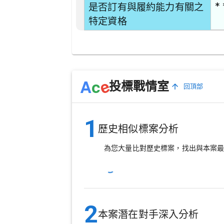
* 
是否訂有與履約能力有關之
特定資格
e
A
c
投標戰情室
回頂部
1
歷史相似標案分析
為您大量比對歷史標案，找出與本案
2
本案潛在對手深入分析