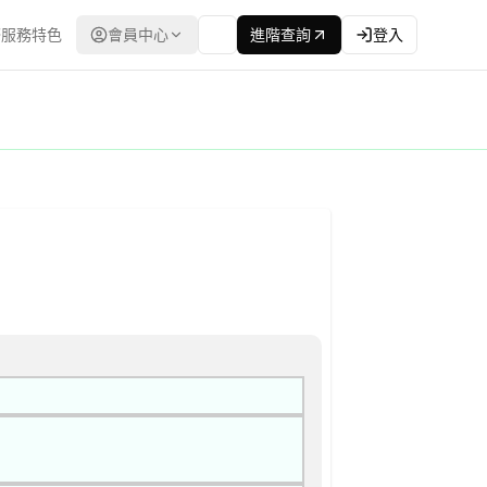
服務特色
會員中心
進階查詢
登入
招標(建立合格廠商名單後續邀標) 公告
最低標 | 資料來源：台灣政府電子採購網（公共工程委員會） | 更新時