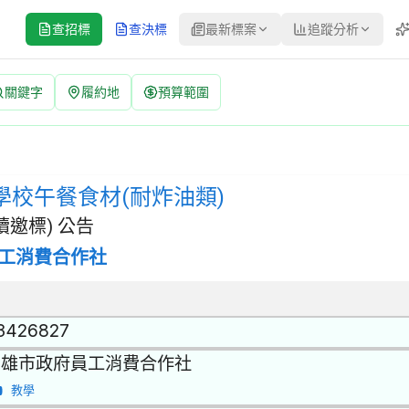
查招標
查決標
最新標案
追蹤分析
關鍵字
履約地
預算範圍
油類) 招標公告 | 案號：F1140501228304-11 | 選擇性
 | 招標方式：選擇性招標(建立合格廠商名單後續邀標) | 決標方式：
月學校午餐食材(耐炸油類)
邀標) 公告
工消費合作社
3426827
高雄市政府員工消費合作社
教學