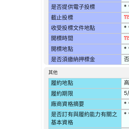
* 
是否提供電子投標
11
截止投標
* 
收受投標文件地點
1
開標時間
* 
開標地點
是否須繳納押標金
其他
高
履約地點
5/
履約期限
* 
廠商資格摘要
* 
是否訂有與履約能力有關之
基本資格