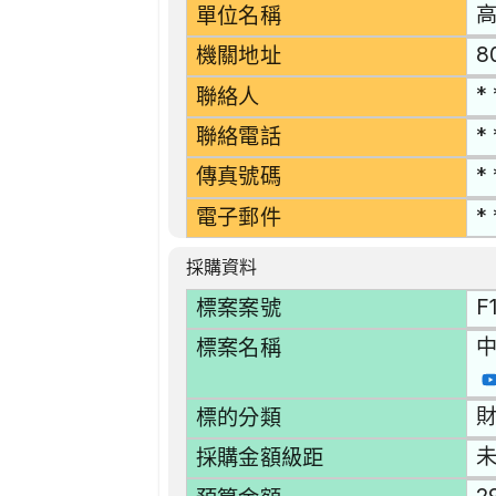
單位名稱
8
機關地址
* 
聯絡人
* 
聯絡電話
* 
傳真號碼
* 
電子郵件
採購資料
F
標案案號
中
標案名稱
財
標的分類
採購金額級距