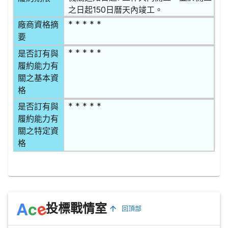
之日起150日曆天內竣工。
* * * * *
廠商資格摘
要
* * * * *
是否訂有與
履約能力有
關之基本資
格
* * * * *
是否訂有與
履約能力有
關之特定資
格
e
A
c
投標戰情室
回頂部