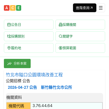
A
C
E
進階查詢
公告日
採購機關
採購類別
關鍵字
履約地
預算範圍
竹北市隘口公園環境改善工程 招標公告 | 案號：B1152900525
採購類別：工程類 運動及娛樂工程 | 招標方式：公開招標 | 決標
分析本案
竹北市隘口公園環境改善工程
公開招標 公告
2026-04-27
公告
新竹縣竹北市公所
招標公告詳細內容
機關資料
3.76.44.64
機關代碼