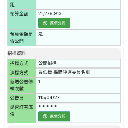
距
21,279,913
預算金額
底價分析
是
預算金額是
否公開
招標資料
公開招標
招標方式
最低標 採購評選委員名單
決標方式
1
新增公告傳
輸次數
115/04/27
公告日
* * * * *
是否訂有底
價
底價分析