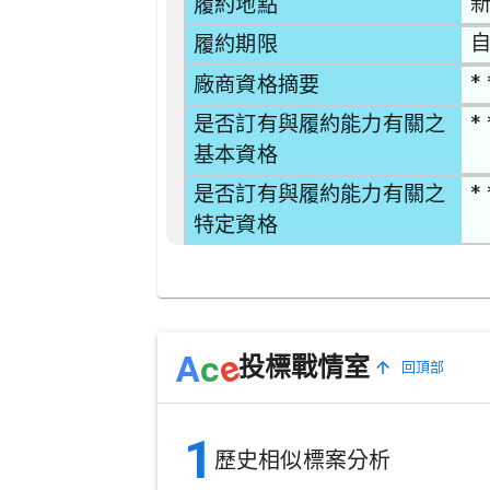
新
履約地點
自
履約期限
* 
廠商資格摘要
* 
是否訂有與履約能力有關之
基本資格
* 
是否訂有與履約能力有關之
特定資格
e
A
c
投標戰情室
回頂部
1
歷史相似標案分析