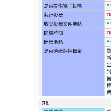
* 
是否提供電子投標
1
截止投標
* 
收受投標文件地點
11
開標時間
* 
開標地點
是
是否須繳納押標金
金
押
費
其他