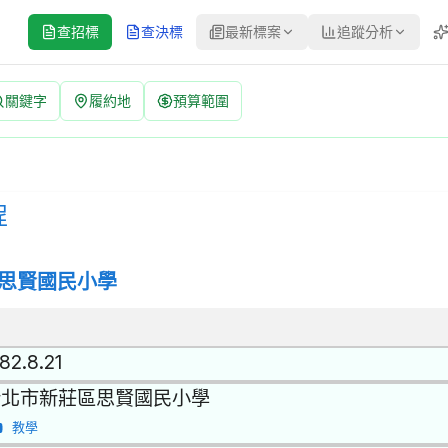
查招標
查決標
最新標案
追蹤分析
關鍵字
履約地
預算範圍
150409-831 | 公開招標 公告
公開招標 | 決標方式：最低標 | 資料來源：台灣政府電子採購網（公共工
程
思賢國民小學
82.8.21
新北市新莊區思賢國民小學
教學