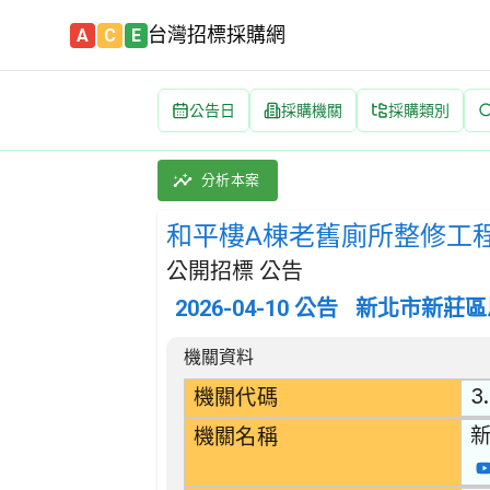
台灣招標採購網
A
C
E
公告日
採購機關
採購類別
和平樓A棟老舊廁所整修工程 招標公告 | 案號：1
採購類別：工程類 其他裝修工程 | 招標方式：
分析本案
和平樓A棟老舊廁所整修工
公開招標 公告
2026-04-10
公告
新北市新莊區
招標公告詳細內容
機關資料
3.
機關代碼
機關名稱