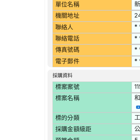
單位名稱
2
機關地址
* 
聯絡人
* 
聯絡電話
* 
傳真號碼
* 
電子郵件
採購資料
1
標案案號
標案名稱
工
標的分類
採購金額級距