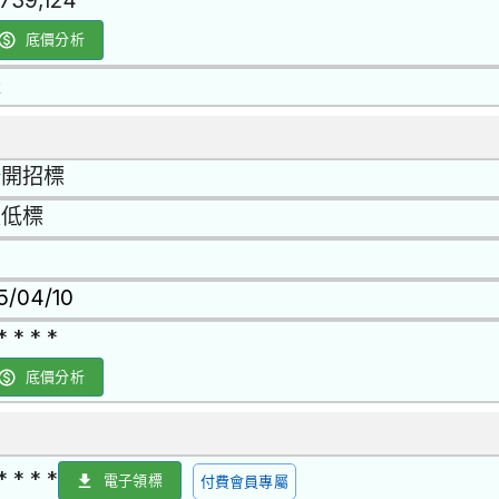
,739,124
底價分析
是
公開招標
最低標
15/04/10
* * * *
底價分析
* * * *
電子領標
付費會員專屬