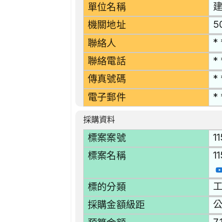
單位名稱
5
機關地址
* 
聯絡人
* 
聯絡電話
* 
傳真號碼
* 
電子郵件
採購資料
1
標案案號
1
標案名稱
工
標的分類
採購金額級距