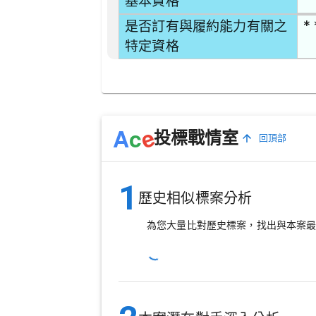
基本資格
* 
是否訂有與履約能力有關之
特定資格
e
A
c
投標戰情室
回頂部
1
歷史相似標案分析
為您大量比對歷史標案，找出與本案