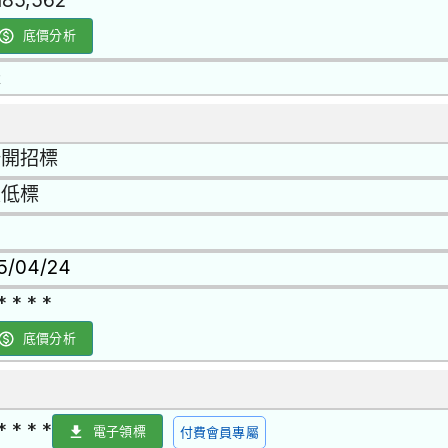
,185,562
底價分析
是
公開招標
最低標
15/04/24
* * * *
底價分析
* * * *
電子領標
付費會員專屬