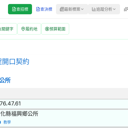
查招標
查決標
最新標案
追蹤分析
關鍵字
履約地
預算範圍
| 案號：115017 | 公開招標 公告
公開招標 | 決標方式：最低標 | 資料來源：台灣政府電子採購網（公共工
程開口契約
公所
76.47.61
彰化縣福興鄉公所
教學