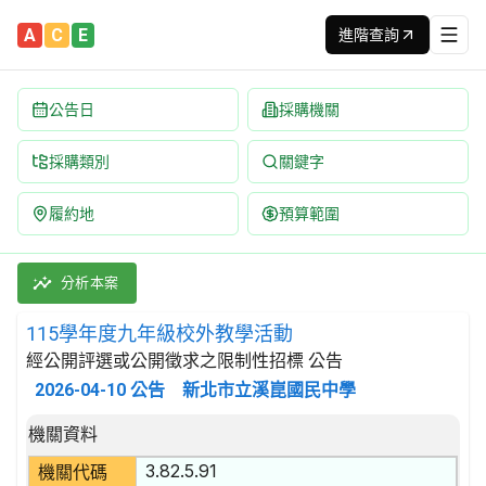
A
C
E
進階查詢
公告日
採購機關
採購類別
關鍵字
履約地
預算範圍
115學年度九年級校外教學活動 招標公告 | 案號：11502 
採購類別：勞務類 教育服務 | 招標方式：經公開評選或公開徵求之
分析本案
115學年度九年級校外教學活動
經公開評選或公開徵求之限制性招標 公告
2026-04-10
公告
新北市立溪崑國民中學
招標公告詳細內容
機關資料
3.82.5.91
機關代碼