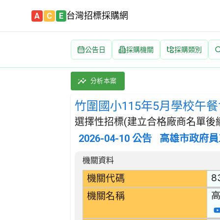
台灣招標採購網
A
C
E
公告日
採購機關
採購類別
竹圍國小115年5月學校午餐食材(冷凍蔬菜類) 
採購類別：財物類 肉類,魚,果實,蔬菜,及油脂
分析本案
竹圍國小115年5月學校午餐
選擇性招標(建立合格廠商名單後續
2026-04-10
公告
高雄市政府員
招標公告詳細內容
機關資料
8
機關代碼
機關名稱