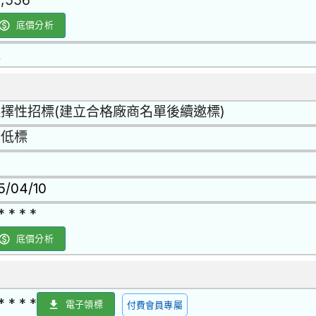
1,556
底價分析
是
擇性招標(建立合格廠商名單後續邀標)
最低標
15/04/10
* * * *
底價分析
* * * *
電子領標
付費會員專屬