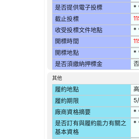
* 
是否提供電子投標
1
截止投標
* 
收受投標文件地點
1
開標時間
* 
開標地點
是否須繳納押標金
其他
高
履約地點
5/
履約期限
* 
廠商資格摘要
* 
是否訂有與履約能力有關之
基本資格