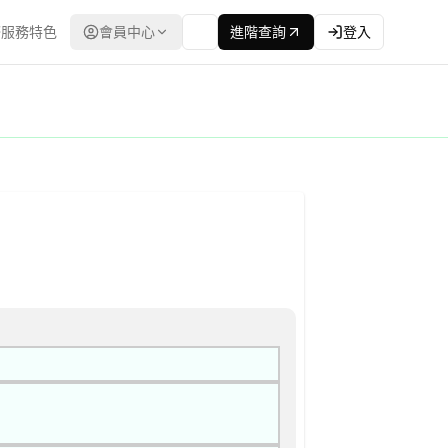
服務特色
會員中心
進階查詢
登入
立合格廠商名單後續邀標) 公告
最低標 | 資料來源：台灣政府電子採購網（公共工程委員會） | 更新時