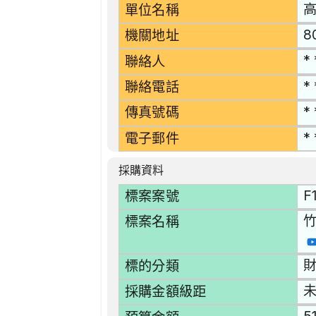
單位名稱
8
機關地址
* 
聯絡人
* 
聯絡電話
* 
傳真號碼
* 
電子郵件
採購資料
F
標案案號
竹
標案名稱
財
標的分類
採購金額級距