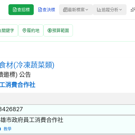
查招標
查決標
最新標案
追蹤分析
關鍵字
履約地
預算範圍
招標公告 | 案號：F1140501223319-11 | 選擇性招標(建
 | 招標方式：選擇性招標(建立合格廠商名單後續邀標) | 決標方式：
食材(冷凍蔬菜類)
邀標) 公告
工消費合作社
3426827
高雄市政府員工消費合作社
教學