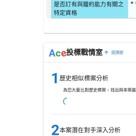
* 
是否訂有與履約能力有關之
特定資格
e
A
c
投標戰情室
回頂部
1
歷史相似標案分析
為您大量比對歷史標案，找出與本案
2
本案潛在對手深入分析