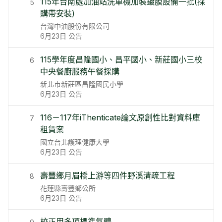
115年台南處加油站洗車機加裝鍍膜設備一批(採
5
購帶安裝)
台灣中油股份有限公司
6月23日
公告
115學年度昌隆國小、昌平國小、新莊國小三校
6
中央餐廚服務午餐採購
新北市新莊區昌隆國民小學
6月23日
公告
116－117年iThenticate論文原創性比對資料庫
7
租賃案
國立台北護理健康大學
6月23日
公告
壽豐鄉月眉橋上游等四件野溪清疏工程
8
花蓮縣壽豐鄉公所
6月23日
公告
校正用多項標準氣體