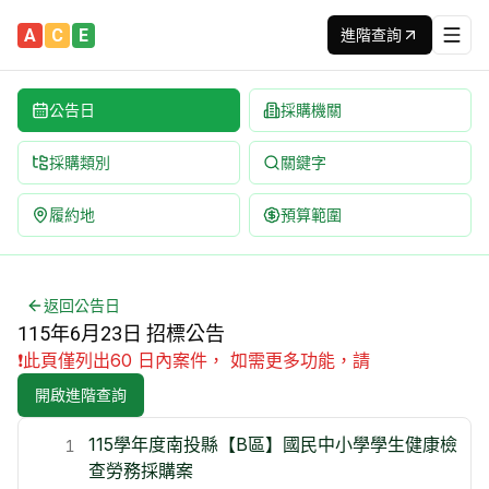
A
C
E
進階查詢
公告日
採購機關
採購類別
關鍵字
履約地
預算範圍
115年6月23日政府採購招標公告 | 台灣最新標案查詢平台 | 
完整列出 115年6月23日 全部招標公告 | 內容包含標案名,
返回公告日
115年6月23日 招標公告
❗
此頁僅列出60 日內案件， 如需更多功能，請
開啟進階查詢
115學年度南投縣【B區】國民中小學學生健康檢
1
查勞務採購案