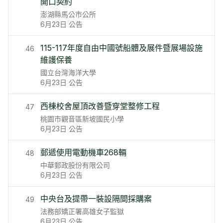
開口契約
澎湖縣馬公市公所
6月23日
公告
115-117年度自由中國號船體及展件暨展場設施
46
維護保養
國立台灣海洋大學
6月23日
公告
西棟校舍屋頂改善暨穿堂整修工程
47
桃園市觀音區新坡國民小學
6月23日
公告
郵遞使用電動機車268輛
48
中華郵政股份有限公司
6月23日
公告
中央台及提帶一裝設隔間採購案
49
法務部矯正署高雄女子監獄
6月23日
公告