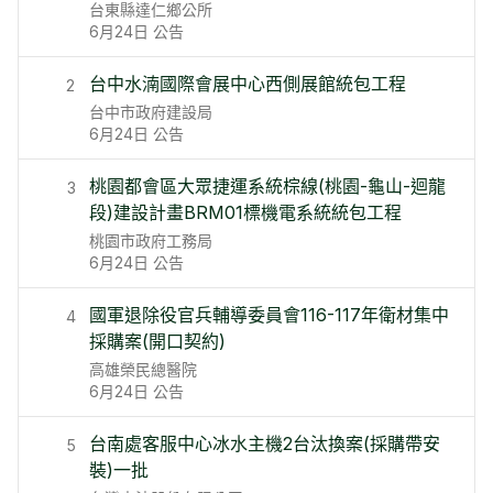
台東縣達仁鄉公所
6月24日
公告
台中水湳國際會展中心西側展館統包工程
2
台中市政府建設局
6月24日
公告
桃園都會區大眾捷運系統棕線(桃園-龜山-迴龍
3
段)建設計畫BRM01標機電系統統包工程
桃園市政府工務局
6月24日
公告
國軍退除役官兵輔導委員會116-117年衛材集中
4
採購案(開口契約)
高雄榮民總醫院
6月24日
公告
台南處客服中心冰水主機2台汰換案(採購帶安
5
裝)一批