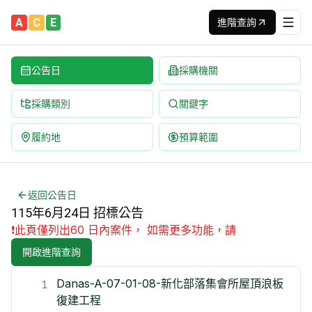
A
C
E
進階查詢
公告日
採購機關
採購類別
關鍵字
履約地
預算範圍
115年6月24日政府採購招標公告 | 台灣最新標案查詢平台 | 
完整列出 115年6月24日 全部招標公告 | 內容包含標案名,
返回公告日
115年6月24日 招標公告
❗
此頁僅列出60 日內案件， 如需更多功能，請
開啟進階查詢
Danas-A-07-01-08-新化部落集會所屋頂浪板
1
復建工程