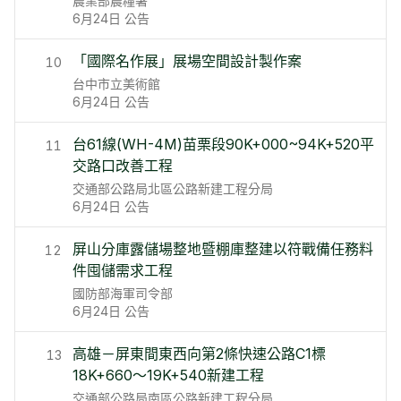
農業部農糧署
6月24日
公告
「國際名作展」展場空間設計製作案
10
台中市立美術館
6月24日
公告
台61線(WH-4M)苗栗段90K+000~94K+520平
11
交路口改善工程
交通部公路局北區公路新建工程分局
6月24日
公告
屏山分庫露儲場整地暨棚庫整建以符戰備任務料
12
件囤儲需求工程
國防部海軍司令部
6月24日
公告
高雄－屏東間東西向第2條快速公路C1標
13
18K+660～19K+540新建工程
交通部公路局南區公路新建工程分局