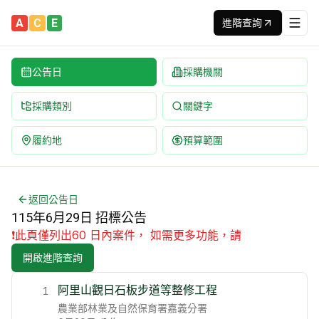
A
C
E
進階查詢
公告日
採購機關
採購類別
關鍵字
履約地
預算範圍
115年6月29日政府採購招標公告 | 台灣最新標案查詢平台 | 
完整列出 115年6月29日 全部招標公告 | 內容包含標案名,
返回公告日
115年6月29日 招標公告
❗
此頁僅列出60 日內案件， 如需更多功能，請
開啟進階查詢
阿里山觀日石板步道等整修工程
1
農業部林業及自然保育署嘉義分署