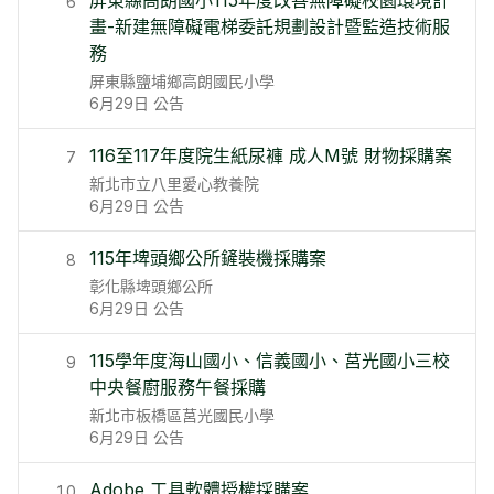
屏東縣高朗國小115年度改善無障礙校園環境計
6
畫-新建無障礙電梯委託規劃設計暨監造技術服
務
屏東縣鹽埔鄉高朗國民小學
6月29日
公告
116至117年度院生紙尿褲 成人M號 財物採購案
7
新北市立八里愛心教養院
6月29日
公告
115年埤頭鄉公所鏟裝機採購案
8
彰化縣埤頭鄉公所
6月29日
公告
115學年度海山國小、信義國小、莒光國小三校
9
中央餐廚服務午餐採購
新北市板橋區莒光國民小學
6月29日
公告
Adobe 工具軟體授權採購案
10