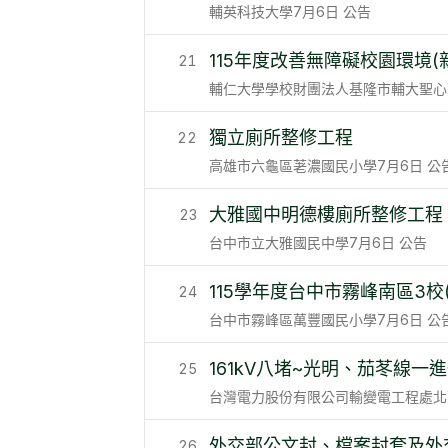
輔英科技大學
7月6日
公告
115年度改善無障礙校園環境
21
輔仁大學學校財團法人基隆市輔大聖心
獨立廁所整修工程
22
高雄市六龜區荖濃國民小學
7月6日
公
大雅國中明德樓廁所整修工程
23
台中市立大雅國民中學
7月6日
公告
115學年度台中市霧峰南區3
24
台中市霧峰區萬豐國民小學
7月6日
公
161kV八堵~光明、茄苳線
25
台灣電力股份有限公司輸變電工程處北
外交部公文封、檔案封套及外
26