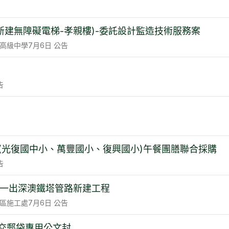
(新建無障礙電梯-孝親樓)-委託設計監造技術服務案
高級中學
7月6日
公告
告
校(光復國中小、萬豐國小、復興國小)午餐團膳聯合採購
告
一進一出深澳鐵塔管路新建工程
區施工處
7月6日
公告
交郵袋專用公文封