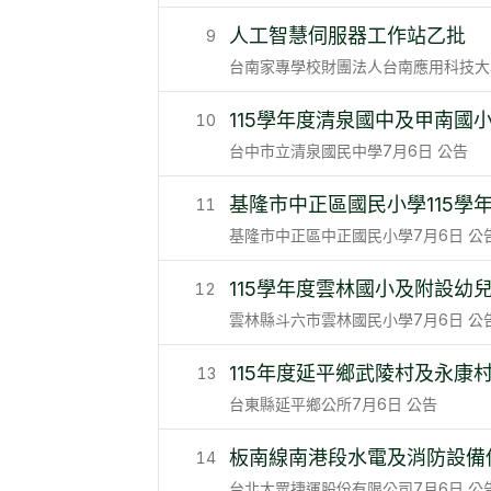
人工智慧伺服器工作站乙批
9
台南家專學校財團法人台南應用科技大
115學年度清泉國中及甲南國
10
台中市立清泉國民中學
7月6日
公告
基隆市中正區國民小學115
11
基隆市中正區中正國民小學
7月6日
公
115學年度雲林國小及附設幼
12
雲林縣斗六市雲林國民小學
7月6日
公
115年度延平鄉武陵村及永康
13
台東縣延平鄉公所
7月6日
公告
板南線南港段水電及消防設備
14
台北大眾捷運股份有限公司
7月6日
公