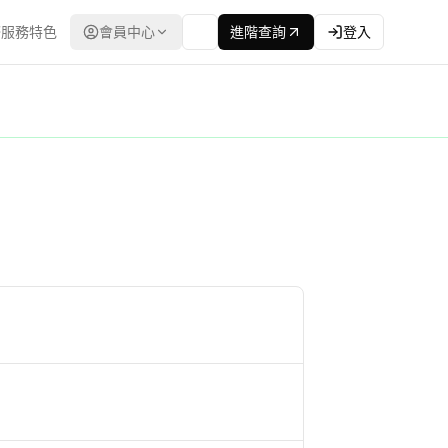
服務特色
會員中心
進階查詢
登入
態 | 資訊來源為台灣公共工程委員會,每日同步更新 | 提供追蹤與