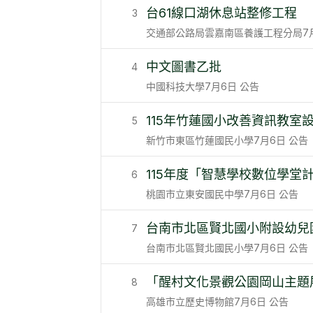
台61線口湖休息站整修工程
3
交通部公路局雲嘉南區養護工程分局
7
中文圖書乙批
4
中國科技大學
7月6日
公告
115年竹蓮國小改善資訊教室
5
新竹市東區竹蓮國民小學
7月6日
公告
115年度「智慧學校數位學堂
6
桃園市立東安國民中學
7月6日
公告
台南市北區賢北國小附設幼兒
7
台南市北區賢北國民小學
7月6日
公告
「醒村文化景觀公園岡山主題
8
高雄市立歷史博物館
7月6日
公告