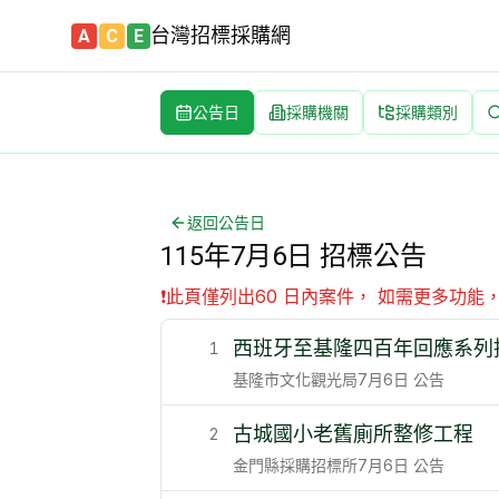
台灣招標採購網
A
C
E
公告日
採購機關
採購類別
115年7月6日政府採購招標公告 | 台灣最新標案查詢平台 | 每
完整列出 115年7月6日 全部招標公告 | 內容包含標案名,機
返回公告日
115年7月6日 招標公告
❗
此頁僅列出60 日內案件， 如需更多功能
西班牙至基隆四百年回應系列
1
基隆市文化觀光局
7月6日
公告
古城國小老舊廁所整修工程
2
金門縣採購招標所
7月6日
公告