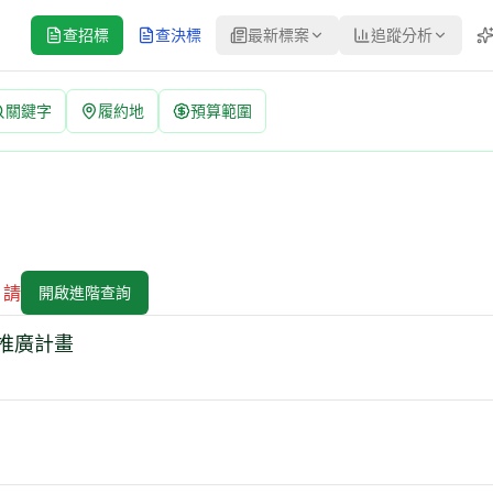
查招標
查決標
最新標案
追蹤分析
關鍵字
履約地
預算範圍
日更新標案資訊
關名,決標金額,投標廠商,得標廠商,有助於快速掌握最新招標決標動
，請
開啟進階查詢
推廣計畫