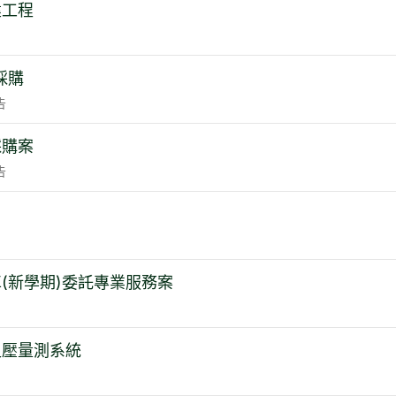
建工程
採購
告
採購案
告
車(新學期)委託專業服務案
足壓量測系統