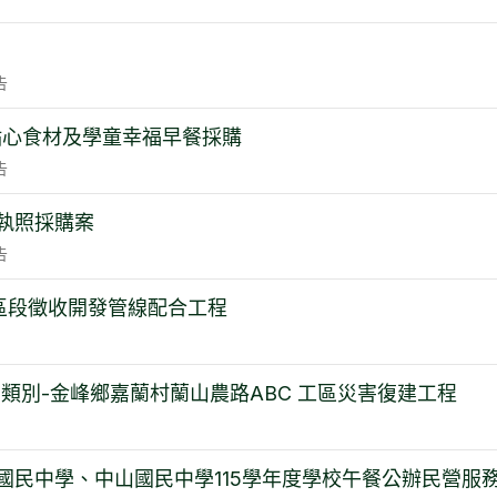
告
點心食材及學童幸福早餐採購
告
執照採購案
告
區段徵收開發管線配合工程
H3類別-金峰鄉嘉蘭村蘭山農路ABC 工區災害復建工程
國民中學、中山國民中學115學年度學校午餐公辦民營服