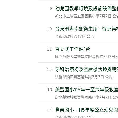
幼兒園教學環境及設施設備整
9
新北市三峽區五寮國民小學
7月7日
公
台東縣卑南鄉衛生所--智慧藥櫃(
10
台東縣政府
7月7日
公告
直立式工作站1台
11
國立台灣大學醫學院附設醫院
7月7日
牙科治療椅及空壓機汰換採購
12
法務部矯正署基隆監獄
7月7日
公告
美豐國小115年一至六年級教
13
彰化縣大城鄉美豐國民小學
7月7日
公
豐榮國小--115年度公立幼
14
台東縣政府
7月7日
公告