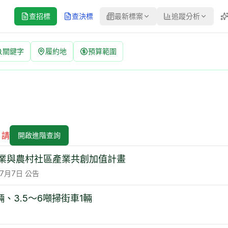
查招標
查決標
最新標案
追蹤分析
關鍵字
履約地
預算範圍
日更新標案資訊
關名,決標金額,投標廠商,得標廠商,有助於快速掌握最新招標決標動
，請
開啟進階查詢
業與農村社區產業共創加值計畫
7月7日
公告
輛、3.5～6噸掃街車1輛