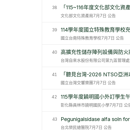
「115~116年度文化部文
38
文化部文化資產局
7月7日
公告
114學年度國立特殊教育學校
39
國立台南特殊教育學校
7月7日
公告
高擴充性儲存陣列設備與防火
40
台灣自來水股份有限公司第九區管理處
「聽見台灣-2026 NTS
41
國立台灣交響樂團
7月7日
公告
115學年度饒明國小外訂學生
42
彰化縣員林市饒明國民小學
7月7日
公
Pegunigalsidase alfa soln
43
台北榮民總醫院
7月7日
公告