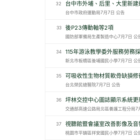
台中市外埔、后里、大里新建
32
台中市政府運動局
7月7日
公告
後P23傳動軸等2項
33
國防部軍備局生產製造中心
7月7日
公
115年游泳教學委外服務勞務
34
新北市板橋區後埔國民小學
7月7日
公
可吸收性生物材質軟骨缺損修
35
台北榮民總醫院
7月7日
公告
坪林交控中心圖誌顯示系統更
36
交通部高速公路局北區養護工程分局
7
視聽館暨會議室改善影像及音
37
桃園市平鎮區祥安國民小學
7月7日
公