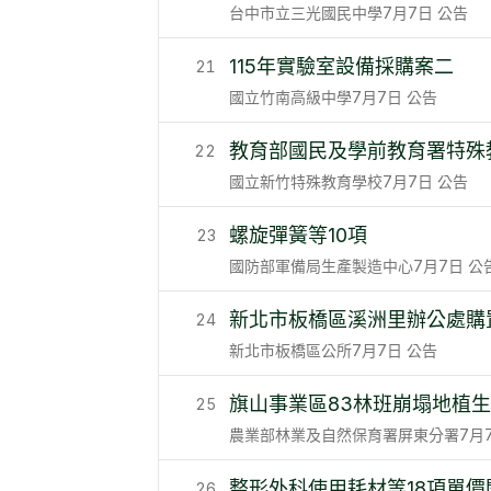
台中市立三光國民中學
7月7日
公告
115年實驗室設備採購案二
21
國立竹南高級中學
7月7日
公告
教育部國民及學前教育署特殊
22
國立新竹特殊教育學校
7月7日
公告
螺旋彈簧等10項
23
國防部軍備局生產製造中心
7月7日
公
新北市板橋區溪洲里辦公處購
24
新北市板橋區公所
7月7日
公告
旗山事業區83林班崩塌地植
25
農業部林業及自然保育署屏東分署
7月
整形外科使用耗材等18項單價
26