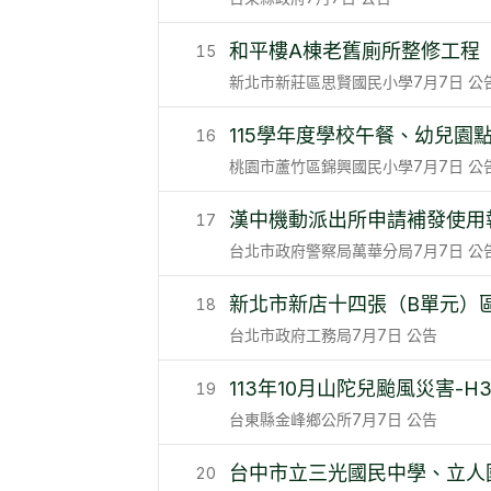
和平樓A棟老舊廁所整修工程
15
新北市新莊區思賢國民小學
7月7日
公
115學年度學校午餐、幼兒園
16
桃園市蘆竹區錦興國民小學
7月7日
公
漢中機動派出所申請補發使用
17
台北市政府警察局萬華分局
7月7日
公
新北市新店十四張（B單元）
18
台北市政府工務局
7月7日
公告
113年10月山陀兒颱風災害-
19
台東縣金峰鄉公所
7月7日
公告
台中市立三光國民中學、立人
20