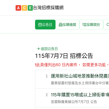
台灣招標採購網
A
C
E
公告日
採購機關
採購類別
115年7月7日政府採購招標公告 | 台灣最新標案查詢平台 | 每
完整列出 115年7月7日 全部招標公告 | 內容包含標案名,機
返回公告日
115年7月7日 招標公告
❗
此頁僅列出60 日內案件， 如需更多功能
運用新社山城地景推動休閒農
1
農業部農村發展及水土保持署台中分署
115年購置15噸或以上掃街車1
2
宜蘭縣羅東鎮公所
7月7日
公告