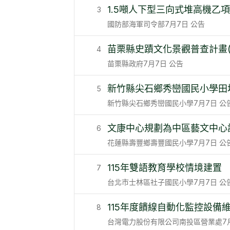
1.5噸人下型三向式堆高機乙項
3
國防部海軍司令部
7月7日
公告
苗栗縣史蹟文化景觀普查計畫(
4
苗栗縣政府
7月7日
公告
新竹縣尖石鄉秀巒國民小學田
5
新竹縣尖石鄉秀巒國民小學
7月7日
公
文康中心規劃為中區藝文中心
6
花蓮縣壽豐鄉壽豐國民小學
7月7日
公
115年雙語教育學校情境建置
7
台北市士林區社子國民小學
7月7日
公
115年度饋線自動化監控設備
8
台灣電力股份有限公司南投區營業處
7