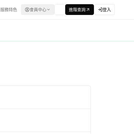
服務特色
會員中心
進階查詢
登入
態 | 資訊來源為台灣公共工程委員會,每日同步更新 | 提供追蹤與