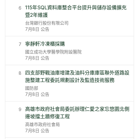
115年SQL資料庫整合平台提升與儲存設備擴充
6
暨2年維護
台灣銀行股份有限公司
7月8日
公告
寧靜軒冷凍櫃採購
7
國立成功大學醫學院附設醫院
7月8日
公告
四支部野戰油庫增建及油料分庫庫區聯外道路設
8
施整建工程委託規劃設計及監造技術服務
國防部
7月8日
公告
高雄市政府社會局委託辦理仁愛之家忘悠園北側
9
邊坡擋土牆修復工程
高雄市政府社會局
7月8日
公告