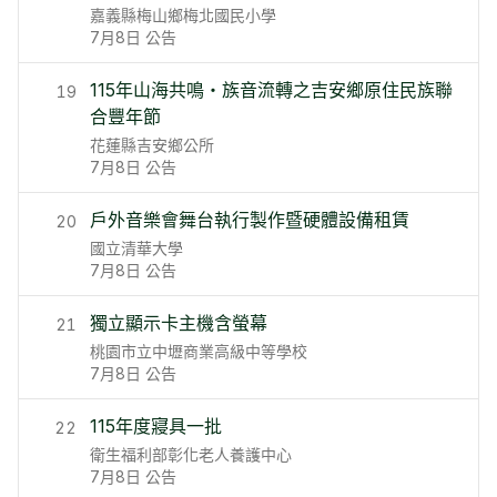
嘉義縣梅山鄉梅北國民小學
7月8日
公告
115年山海共鳴‧族音流轉之吉安鄉原住民族聯
19
合豐年節
花蓮縣吉安鄉公所
7月8日
公告
戶外音樂會舞台執行製作暨硬體設備租賃
20
國立清華大學
7月8日
公告
獨立顯示卡主機含螢幕
21
桃園市立中壢商業高級中等學校
7月8日
公告
115年度寢具一批
22
衛生福利部彰化老人養護中心
7月8日
公告