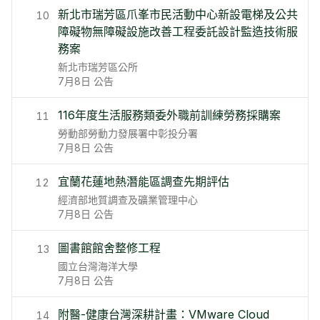
新北市瑞芳區爪峯市民活動中心新設電梯及公共
10
障礙物無障礙設施改善工程委託設計監造技術服
務案
新北市瑞芳區公所
7月8日
公告
116年度生活服務類委外職前訓練勞務採購案
11
勞動部勞動力發展署中彰投分署
7月8日
公告
宜蘭花蓮地熱潛能區調查先期評估
12
經濟部地質調查及礦業管理中心
7月8日
公告
圖書館館舍整修工程
13
國立台灣海洋大學
7月8日
公告
附醫-健康台灣深耕計畫：VMware Cloud
14