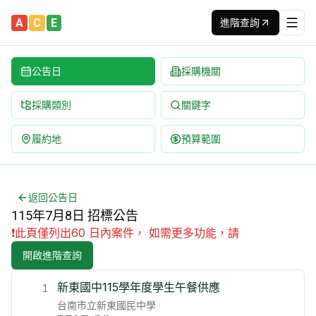
A
C
E
進階查詢
公告日
採購機關
採購類別
關鍵字
履約地
預算範圍
115年7月8日政府採購招標公告 | 台灣最新標案查詢平台 | 每
完整列出 115年7月8日 全部招標公告 | 內容包含標案名,機
返回公告日
115年7月8日 招標公告
❗
此頁僅列出60 日內案件， 如需更多功能，請
開啟進階查詢
新東國中115學年度學生午餐供應
1
台南市立新東國民中學