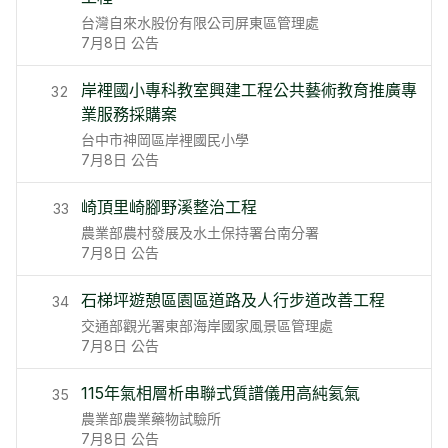
台灣自來水股份有限公司屏東區管理處
7月8日
公告
岸裡國小專科教室興建工程公共藝術教育推廣專
32
業服務採購案
台中市神岡區岸裡國民小學
7月8日
公告
崎頂里崎腳野溪整治工程
33
農業部農村發展及水土保持署台南分署
7月8日
公告
石梯坪遊憩區園區道路及人行步道改善工程
34
交通部觀光署東部海岸國家風景區管理處
7月8日
公告
115年氣相層析串聯式質譜儀用高純氦氣
35
農業部農業藥物試驗所
7月8日
公告