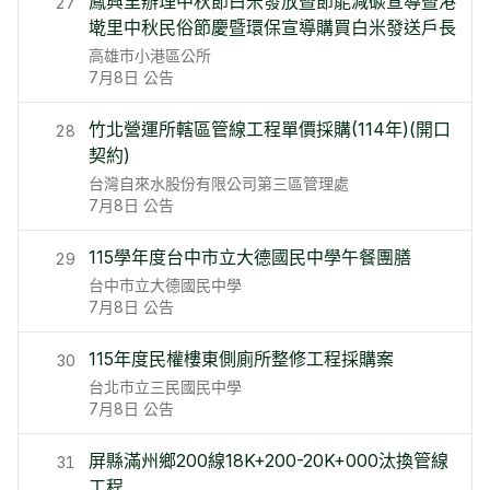
鳳興里辦理中秋節白米發放暨節能減碳宣導暨港
27
墘里中秋民俗節慶暨環保宣導購買白米發送戶長
高雄市小港區公所
7月8日
公告
竹北營運所轄區管線工程單價採購(114年)(開口
28
契約)
台灣自來水股份有限公司第三區管理處
7月8日
公告
115學年度台中市立大德國民中學午餐團膳
29
台中市立大德國民中學
7月8日
公告
115年度民權樓東側廁所整修工程採購案
30
台北市立三民國民中學
7月8日
公告
屏縣滿州鄉200線18K+200-20K+000汰換管線
31
工程